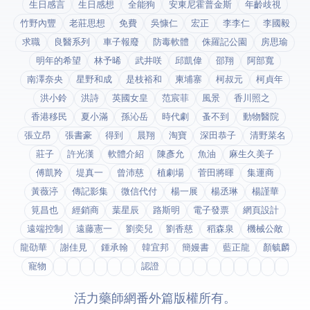
生日感言
生日感想
全能狗
安東尼霍普金斯
年齡歧視
竹野內豐
老莊思想
免費
吳慷仁
宏正
李李仁
李國毅
求職
良醫系列
車子報廢
防毒軟體
侏羅記公園
房思瑜
明年的希望
林予晞
武井咲
邱凱偉
邵翔
阿部寬
南澤奈央
星野和成
是枝裕和
柬埔寨
柯叔元
柯貞年
洪小鈴
洪詩
英國女皇
范宸菲
風景
香川照之
香港移民
夏小滿
孫沁岳
時代劇
蚤不到
動物醫院
張立昂
張書豪
得到app
晨翔
淘寶
深田恭子
清野菜名
莊子
許光漢
軟體介紹
陳彥允
魚油
麻生久美子
傅凱羚
堤真一
曾沛慈
植劇場
菅田將暉
集運商
黃薇渟
傳記影集
微信代付
楊一展
楊丞琳
楊謹華
筧昌也
經銷商
葉星辰
路斯明
電子發票
網頁設計
遠端控制
遠藤憲一
劉奕兒
劉香慈
稻森泉
機械公敵
龍劭華
謝佳見
鍾承翰
韓宜邦
簡嫚書
藍正龍
顏毓麟
寵物
fda認證
© 2026 活力藥師網番外篇. 版權所有。