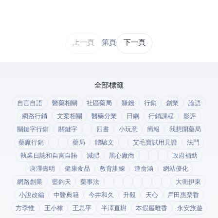
上一頁
第 1 / 43 頁
下一頁
全部標籤
自言自語
醫藥相關
社區藥局
賺錢
行銷
創業
論語
網路行銷
文案相關
醫藥分業
日劇
行銷課程
影評
關鍵字行銷
關鍵字
四書
小玩意
簡報
我想開藥局
藥廠行銷
藥局
體驗文
艾毛寶試用見證
法鬥
執業日誌和自言自語
減肥
黑心廠商
政府補助
唐澤壽明
健康食品
教育訓練
連俞涵
網站優化
網路創業
藍鈞天
藥事法
大衛伊東
小說改編
中醫典籍
今井和久
升毅
天心
戶田惠梨香
方季惟
王小棣
王思平
半澤直樹
本假屋唯香
永安旅遊