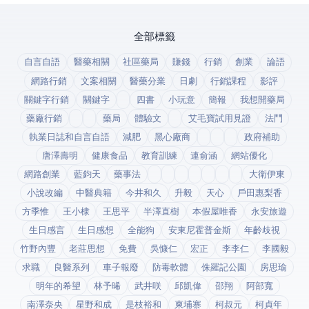
全部標籤
自言自語
醫藥相關
社區藥局
賺錢
行銷
創業
論語
網路行銷
文案相關
醫藥分業
日劇
行銷課程
影評
關鍵字行銷
關鍵字
四書
小玩意
簡報
我想開藥局
藥廠行銷
藥局
體驗文
艾毛寶試用見證
法鬥
執業日誌和自言自語
減肥
黑心廠商
政府補助
唐澤壽明
健康食品
教育訓練
連俞涵
網站優化
網路創業
藍鈞天
藥事法
大衛伊東
小說改編
中醫典籍
今井和久
升毅
天心
戶田惠梨香
方季惟
王小棣
王思平
半澤直樹
本假屋唯香
永安旅遊
生日感言
生日感想
全能狗
安東尼霍普金斯
年齡歧視
竹野內豐
老莊思想
免費
吳慷仁
宏正
李李仁
李國毅
求職
良醫系列
車子報廢
防毒軟體
侏羅記公園
房思瑜
明年的希望
林予晞
武井咲
邱凱偉
邵翔
阿部寬
南澤奈央
星野和成
是枝裕和
柬埔寨
柯叔元
柯貞年