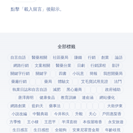
點擊「載入留言」後顯示 Disqus。
全部標籤
自言自語
醫藥相關
社區藥局
賺錢
行銷
創業
論語
網路行銷
文案相關
醫藥分業
日劇
行銷課程
影評
關鍵字行銷
關鍵字
四書
小玩意
簡報
我想開藥局
藥廠行銷
藥局
體驗文
艾毛寶試用見證
法鬥
執業日誌和自言自語
減肥
黑心廠商
政府補助
唐澤壽明
健康食品
教育訓練
連俞涵
網站優化
網路創業
藍鈞天
藥事法
大衛伊東
小說改編
中醫典籍
今井和久
升毅
天心
戶田惠梨香
方季惟
王小棣
王思平
半澤直樹
本假屋唯香
永安旅遊
生日感言
生日感想
全能狗
安東尼霍普金斯
年齡歧視