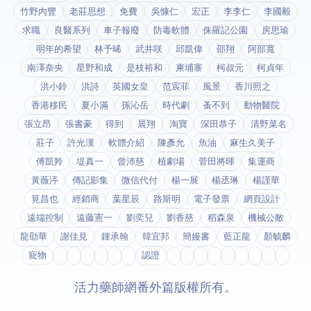
竹野內豐
老莊思想
免費
吳慷仁
宏正
李李仁
李國毅
求職
良醫系列
車子報廢
防毒軟體
侏羅記公園
房思瑜
明年的希望
林予晞
武井咲
邱凱偉
邵翔
阿部寬
南澤奈央
星野和成
是枝裕和
柬埔寨
柯叔元
柯貞年
洪小鈴
洪詩
英國女皇
范宸菲
風景
香川照之
香港移民
夏小滿
孫沁岳
時代劇
蚤不到
動物醫院
張立昂
張書豪
得到app
晨翔
淘寶
深田恭子
清野菜名
莊子
許光漢
軟體介紹
陳彥允
魚油
麻生久美子
傅凱羚
堤真一
曾沛慈
植劇場
菅田將暉
集運商
黃薇渟
傳記影集
微信代付
楊一展
楊丞琳
楊謹華
筧昌也
經銷商
葉星辰
路斯明
電子發票
網頁設計
遠端控制
遠藤憲一
劉奕兒
劉香慈
稻森泉
機械公敵
龍劭華
謝佳見
鍾承翰
韓宜邦
簡嫚書
藍正龍
顏毓麟
寵物
fda認證
© 2026 活力藥師網番外篇. 版權所有。