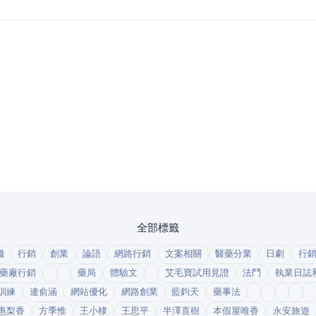
全部標籤
錢
行銷
創業
論語
網路行銷
文案相關
醫藥分業
日劇
行
藥廠行銷
藥局
體驗文
艾毛寶試用見證
法鬥
執業日誌
訓練
連俞涵
網站優化
網路創業
藍鈞天
藥事法
惠梨香
方季惟
王小棣
王思平
半澤直樹
本假屋唯香
永安旅遊