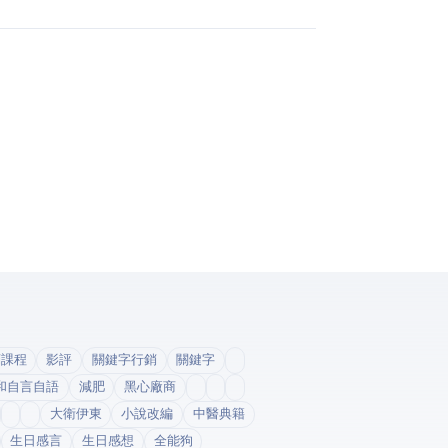
銷課程
影評
關鍵字行銷
關鍵字
和自言自語
減肥
黑心廠商
大衛伊東
小說改編
中醫典籍
生日感言
生日感想
全能狗