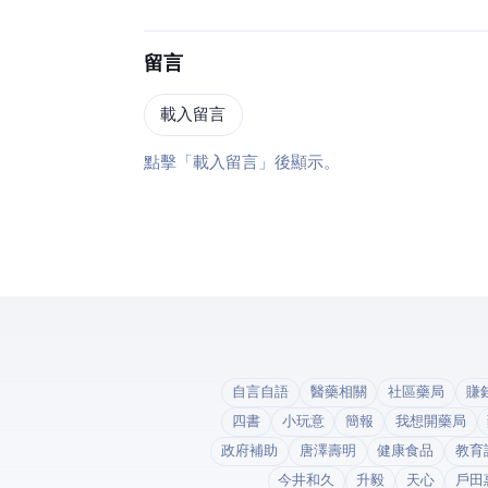
留言
載入留言
點擊「載入留言」後顯示 Disqus。
自言自語
醫藥相關
社區藥局
賺
四書
小玩意
簡報
我想開藥局
政府補助
唐澤壽明
健康食品
教育
今井和久
升毅
天心
戶田