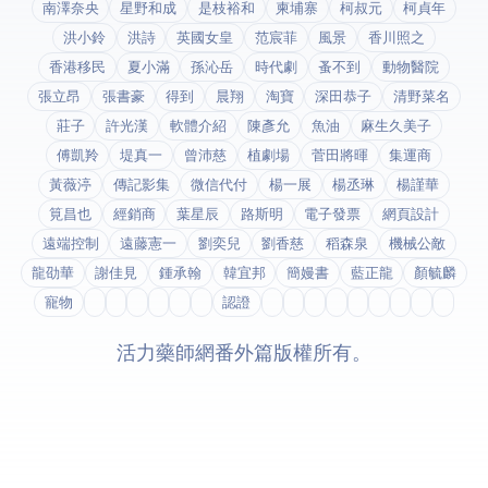
南澤奈央
星野和成
是枝裕和
柬埔寨
柯叔元
柯貞年
洪小鈴
洪詩
英國女皇
范宸菲
風景
香川照之
香港移民
夏小滿
孫沁岳
時代劇
蚤不到
動物醫院
張立昂
張書豪
得到app
晨翔
淘寶
深田恭子
清野菜名
莊子
許光漢
軟體介紹
陳彥允
魚油
麻生久美子
傅凱羚
堤真一
曾沛慈
植劇場
菅田將暉
集運商
黃薇渟
傳記影集
微信代付
楊一展
楊丞琳
楊謹華
筧昌也
經銷商
葉星辰
路斯明
電子發票
網頁設計
遠端控制
遠藤憲一
劉奕兒
劉香慈
稻森泉
機械公敵
龍劭華
謝佳見
鍾承翰
韓宜邦
簡嫚書
藍正龍
顏毓麟
寵物
fda認證
© 2026 活力藥師網番外篇. 版權所有。