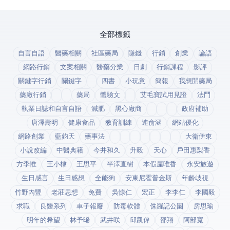
全部標籤
自言自語
醫藥相關
社區藥局
賺錢
行銷
創業
論語
網路行銷
文案相關
醫藥分業
日劇
行銷課程
影評
關鍵字行銷
關鍵字
四書
小玩意
簡報
我想開藥局
藥廠行銷
藥局
體驗文
艾毛寶試用見證
法鬥
執業日誌和自言自語
減肥
黑心廠商
政府補助
唐澤壽明
健康食品
教育訓練
連俞涵
網站優化
網路創業
藍鈞天
藥事法
大衛伊東
小說改編
中醫典籍
今井和久
升毅
天心
戶田惠梨香
方季惟
王小棣
王思平
半澤直樹
本假屋唯香
永安旅遊
生日感言
生日感想
全能狗
安東尼霍普金斯
年齡歧視
竹野內豐
老莊思想
免費
吳慷仁
宏正
李李仁
李國毅
求職
良醫系列
車子報廢
防毒軟體
侏羅記公園
房思瑜
明年的希望
林予晞
武井咲
邱凱偉
邵翔
阿部寬