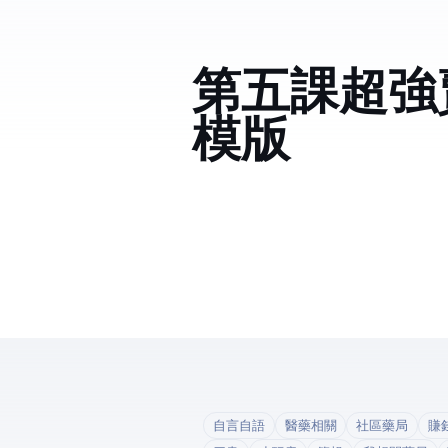
第五課超強
模版
自言自語
醫藥相關
社區藥局
賺