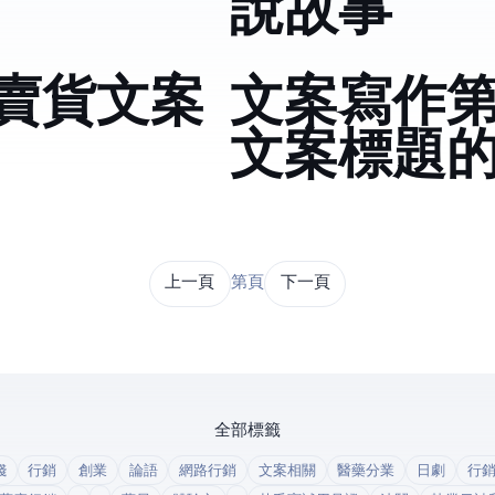
說故事
賣貨文案
文案寫作
文案標題
上一頁
第 2 / 43 頁
下一頁
全部標籤
錢
行銷
創業
論語
網路行銷
文案相關
醫藥分業
日劇
行