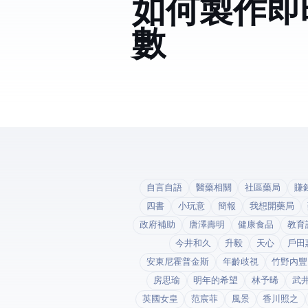
如何製作即
數???
自言自語
醫藥相關
社區藥局
賺
四書
小玩意
簡報
我想開藥局
政府補助
唐澤壽明
健康食品
教育
今井和久
升毅
天心
戶田
安東尼霍普金斯
年齡歧視
竹野內豐
房思瑜
明年的希望
林予晞
武
英國女皇
范宸菲
風景
香川照之