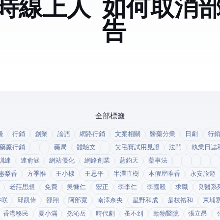
時線上人
如何取消
告
全部標籤
錢
行銷
創業
論語
網路行銷
文案相關
醫藥分業
日劇
行
藥廠行銷
藥局
體驗文
艾毛寶試用見證
法鬥
執業日誌
訓練
連俞涵
網站優化
網路創業
藍鈞天
藥事法
惠梨香
方季惟
王小棣
王思平
半澤直樹
本假屋唯香
永安旅遊
老莊思想
免費
吳慷仁
宏正
李李仁
李國毅
求職
良醫系
井咲
邱凱偉
邵翔
阿部寬
南澤奈央
星野和成
是枝裕和
柬埔
香港移民
夏小滿
孫沁岳
時代劇
蚤不到
動物醫院
張立昂