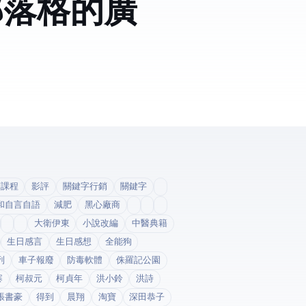
部落格的廣
銷課程
影評
關鍵字行銷
關鍵字
和自言自語
減肥
黑心廠商
大衛伊東
小說改編
中醫典籍
生日感言
生日感想
全能狗
列
車子報廢
防毒軟體
侏羅記公園
寨
柯叔元
柯貞年
洪小鈴
洪詩
張書豪
得到app
晨翔
淘寶
深田恭子