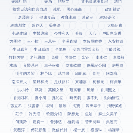
藥廠行銷
藥局
體驗文
艾毛寶試用見證
法鬥
執業日誌和自言自語
減肥
黑心廠商
政府補助
唐澤壽明
健康食品
教育訓練
連俞涵
網站優化
網路創業
藍鈞天
藥事法
大衛伊東
小說改編
中醫典籍
今井和久
升毅
天心
戶田惠梨香
方季惟
王小棣
王思平
半澤直樹
本假屋唯香
永安旅遊
生日感言
生日感想
全能狗
安東尼霍普金斯
年齡歧視
竹野內豐
老莊思想
免費
吳慷仁
宏正
李李仁
李國毅
求職
良醫系列
車子報廢
防毒軟體
侏羅記公園
房思瑜
明年的希望
林予晞
武井咲
邱凱偉
邵翔
阿部寬
南澤奈央
星野和成
是枝裕和
柬埔寨
柯叔元
柯貞年
洪小鈴
洪詩
英國女皇
范宸菲
風景
香川照之
香港移民
夏小滿
孫沁岳
時代劇
蚤不到
動物醫院
張立昂
張書豪
得到app
晨翔
淘寶
深田恭子
清野菜名
莊子
許光漢
軟體介紹
陳彥允
魚油
麻生久美子
傅凱羚
堤真一
曾沛慈
植劇場
菅田將暉
集運商
黃薇渟
傳記影集
微信代付
楊一展
楊丞琳
楊謹華