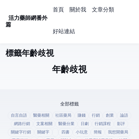
首頁
關於我
文章分類
活力藥師網番外
篇
好站連結
標籤: 年齡歧視 (1)
年齡歧視
全部標籤
自言自語
醫藥相關
社區藥局
賺錢
行銷
創業
論語
網路行銷
文案相關
醫藥分業
日劇
行銷課程
影評
關鍵字行銷
關鍵字
四書
小玩意
簡報
我想開藥局