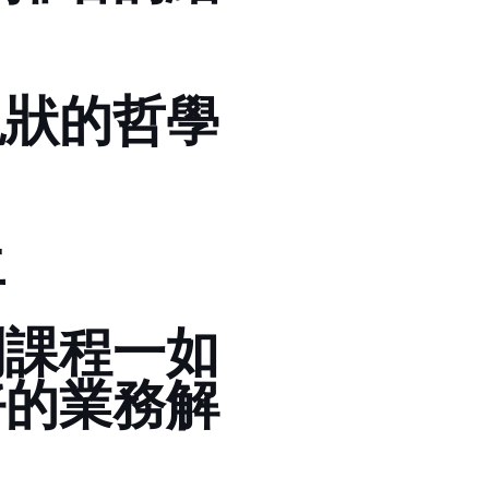
oogle的哲學!!!
生
........如
的業務(解