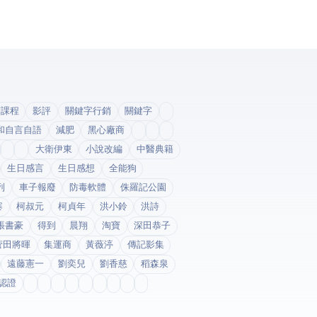
銷課程
影評
關鍵字行銷
關鍵字
和自言自語
減肥
黑心廠商
大衛伊東
小說改編
中醫典籍
生日感言
生日感想
全能狗
列
車子報廢
防毒軟體
侏羅記公園
寨
柯叔元
柯貞年
洪小鈴
洪詩
張書豪
得到app
晨翔
淘寶
深田恭子
菅田將暉
集運商
黃薇渟
傳記影集
遠藤憲一
劉奕兒
劉香慈
稻森泉
fda認證