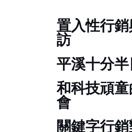
置入性行銷
訪
平溪十分半
和科技頑童
會
關鍵字行銷