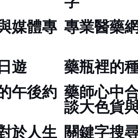
字
與媒體專
專業醫藥
日遊
藥瓶裡的
的午後約
藥師心中合
談大色貨
對於人生
關鍵字搜