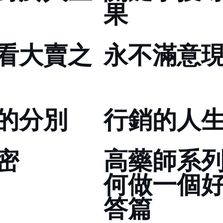
果
Wii大賣之
永不滿意現狀----G
的分別
行銷的人
密
高藥師系列課程一.
何做一個好
答篇)