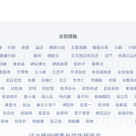
全部標籤
錢
行銷
創業
論語
網路行銷
文案相關
醫藥分業
日劇
行
藥廠行銷
藥局
體驗文
艾毛寶試用見證
法鬥
執業日誌
訓練
連俞涵
網站優化
網路創業
藍鈞天
藥事法
惠梨香
方季惟
王小棣
王思平
半澤直樹
本假屋唯香
永安旅遊
老莊思想
免費
吳慷仁
宏正
李李仁
李國毅
求職
良醫系
井咲
邱凱偉
邵翔
阿部寬
南澤奈央
星野和成
是枝裕和
柬埔
香港移民
夏小滿
孫沁岳
時代劇
蚤不到
動物醫院
張立昂
陳彥允
魚油
麻生久美子
傅凱羚
堤真一
曾沛慈
植劇場
筧昌也
經銷商
葉星辰
路斯明
電子發票
網頁設計
遠端控制
鍾承翰
韓宜邦
簡嫚書
藍正龍
顏毓麟
寵物