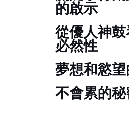
的啟示
從優人神鼓看
必然性
夢想和慾望
不會累的秘