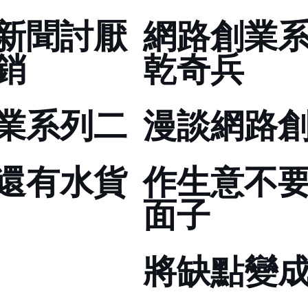
????(討厭
網路創業
)
乾奇兵
業系列二
漫談網路
還有水貨
作生意不
面子
將缺點變