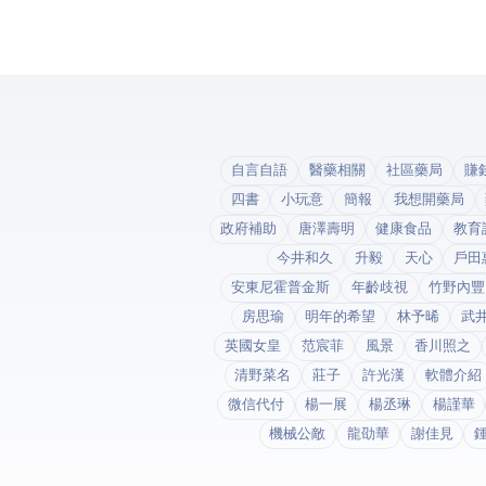
自言自語
醫藥相關
社區藥局
賺
四書
小玩意
簡報
我想開藥局
政府補助
唐澤壽明
健康食品
教育
今井和久
升毅
天心
戶田
安東尼霍普金斯
年齡歧視
竹野內豐
房思瑜
明年的希望
林予晞
武
英國女皇
范宸菲
風景
香川照之
清野菜名
莊子
許光漢
軟體介紹
微信代付
楊一展
楊丞琳
楊謹華
機械公敵
龍劭華
謝佳見