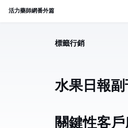
活力藥師網番外篇
標籤: 行銷 (35)
水果日報副
關鍵性客戶