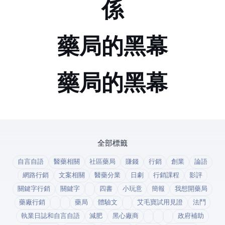
係
藥局的黑幕--part III
藥局的黑幕--part II
全部標籤
自言自語
醫藥相關
社區藥局
賺錢
行銷
創業
論語
網路行銷
文案相關
醫藥分業
日劇
行銷課程
影評
關鍵字行銷
關鍵字
四書
小玩意
簡報
我想開藥局
藥廠行銷
藥局
體驗文
艾毛寶試用見證
法鬥
執業日誌和自言自語
減肥
黑心廠商
政府補助