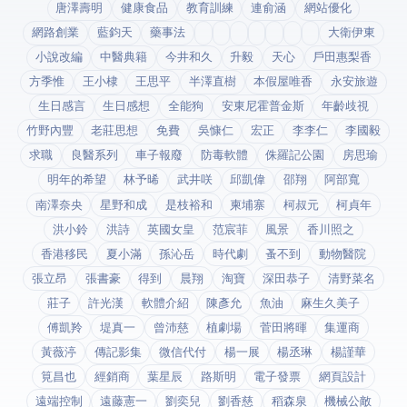
唐澤壽明
健康食品
教育訓練
連俞涵
網站優化
網路創業
藍鈞天
藥事法
大衛伊東
小說改編
中醫典籍
今井和久
升毅
天心
戶田惠梨香
方季惟
王小棣
王思平
半澤直樹
本假屋唯香
永安旅遊
生日感言
生日感想
全能狗
安東尼霍普金斯
年齡歧視
竹野內豐
老莊思想
免費
吳慷仁
宏正
李李仁
李國毅
求職
良醫系列
車子報廢
防毒軟體
侏羅記公園
房思瑜
明年的希望
林予晞
武井咲
邱凱偉
邵翔
阿部寬
南澤奈央
星野和成
是枝裕和
柬埔寨
柯叔元
柯貞年
洪小鈴
洪詩
英國女皇
范宸菲
風景
香川照之
香港移民
夏小滿
孫沁岳
時代劇
蚤不到
動物醫院
張立昂
張書豪
得到app
晨翔
淘寶
深田恭子
清野菜名
莊子
許光漢
軟體介紹
陳彥允
魚油
麻生久美子
傅凱羚
堤真一
曾沛慈
植劇場
菅田將暉
集運商
黃薇渟
傳記影集
微信代付
楊一展
楊丞琳
楊謹華
筧昌也
經銷商
葉星辰
路斯明
電子發票
網頁設計
遠端控制
遠藤憲一
劉奕兒
劉香慈
稻森泉
機械公敵