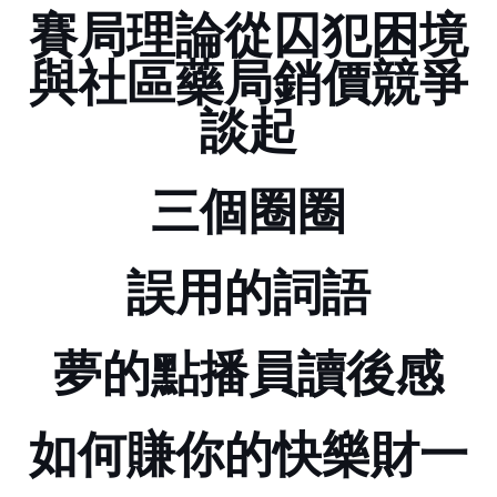
賽局理論從囚犯困境
與社區藥局銷價競爭
談起
三個圈圈
誤用的詞語
夢的點播員讀後感
如何賺你的快樂財(一)