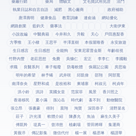
藥廠行銷
藥局
體驗文
艾毛寶試用見證
法鬥
執業日誌和自言自語
減肥
黑心廠商
政府補助
唐澤壽明
健康食品
教育訓練
連俞涵
網站優化
網路創業
藍鈞天
藥事法
大衛伊東
小說改編
中醫典籍
今井和久
升毅
天心
戶田惠梨香
方季惟
王小棣
王思平
半澤直樹
本假屋唯香
永安旅遊
生日感言
生日感想
全能狗
安東尼霍普金斯
年齡歧視
竹野內豐
老莊思想
免費
吳慷仁
宏正
李李仁
李國毅
求職
良醫系列
車子報廢
防毒軟體
侏羅記公園
房思瑜
明年的希望
林予晞
武井咲
邱凱偉
邵翔
阿部寬
南澤奈央
星野和成
是枝裕和
柬埔寨
柯叔元
柯貞年
洪小鈴
洪詩
英國女皇
范宸菲
風景
香川照之
香港移民
夏小滿
孫沁岳
時代劇
蚤不到
動物醫院
張立昂
張書豪
得到app
晨翔
淘寶
深田恭子
清野菜名
莊子
許光漢
軟體介紹
陳彥允
魚油
麻生久美子
傅凱羚
堤真一
曾沛慈
植劇場
菅田將暉
集運商
黃薇渟
傳記影集
微信代付
楊一展
楊丞琳
楊謹華