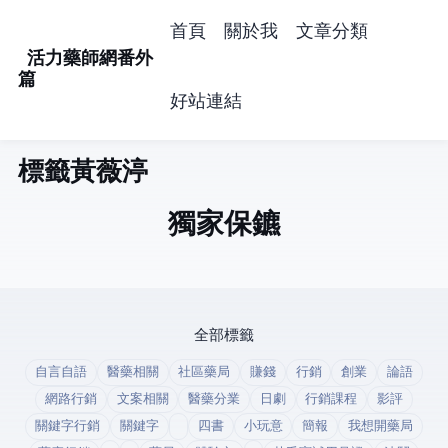
首頁
關於我
文章分類
活力藥師網番外
篇
好站連結
標籤: 黃薇渟 (1)
獨家保鑣
全部標籤
自言自語
醫藥相關
社區藥局
賺錢
行銷
創業
論語
網路行銷
文案相關
醫藥分業
日劇
行銷課程
影評
關鍵字行銷
關鍵字
四書
小玩意
簡報
我想開藥局