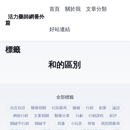
首頁
關於我
文章分類
活力藥師網番外
篇
好站連結
標籤: anydesk (1)
Teamviewer和anydesk的區別
全部標籤
自言自語
醫藥相關
社區藥局
賺錢
行銷
創業
論語
網路行銷
文案相關
醫藥分業
日劇
行銷課程
影評
關鍵字行銷
關鍵字
四書
小玩意
簡報
我想開藥局