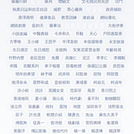
藥廠行銷
藥局
體驗文
艾毛寶試用見證
法鬥
執業日誌和自言自語
減肥
黑心廠商
政府補助
唐澤壽明
健康食品
教育訓練
連俞涵
網站優化
網路創業
藍鈞天
藥事法
大衛伊東
小說改編
中醫典籍
今井和久
升毅
天心
戶田惠梨香
方季惟
王小棣
王思平
半澤直樹
本假屋唯香
永安旅遊
生日感言
生日感想
全能狗
安東尼霍普金斯
年齡歧視
竹野內豐
老莊思想
免費
吳慷仁
宏正
李李仁
李國毅
求職
良醫系列
車子報廢
防毒軟體
侏羅記公園
房思瑜
明年的希望
林予晞
武井咲
邱凱偉
邵翔
阿部寬
南澤奈央
星野和成
是枝裕和
柬埔寨
柯叔元
柯貞年
洪小鈴
洪詩
英國女皇
范宸菲
風景
香川照之
香港移民
夏小滿
孫沁岳
時代劇
蚤不到
動物醫院
張立昂
張書豪
得到app
晨翔
淘寶
深田恭子
清野菜名
莊子
許光漢
軟體介紹
陳彥允
魚油
麻生久美子
傅凱羚
堤真一
曾沛慈
植劇場
菅田將暉
集運商
黃薇渟
傳記影集
微信代付
楊一展
楊丞琳
楊謹華