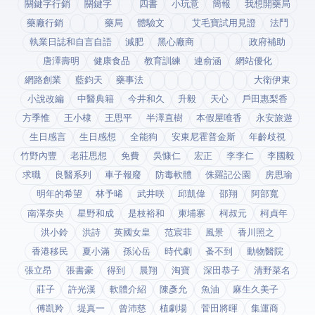
關鍵字行銷
關鍵字
四書
小玩意
簡報
我想開藥局
藥廠行銷
藥局
體驗文
艾毛寶試用見證
法鬥
執業日誌和自言自語
減肥
黑心廠商
政府補助
唐澤壽明
健康食品
教育訓練
連俞涵
網站優化
網路創業
藍鈞天
藥事法
大衛伊東
小說改編
中醫典籍
今井和久
升毅
天心
戶田惠梨香
方季惟
王小棣
王思平
半澤直樹
本假屋唯香
永安旅遊
生日感言
生日感想
全能狗
安東尼霍普金斯
年齡歧視
竹野內豐
老莊思想
免費
吳慷仁
宏正
李李仁
李國毅
求職
良醫系列
車子報廢
防毒軟體
侏羅記公園
房思瑜
明年的希望
林予晞
武井咲
邱凱偉
邵翔
阿部寬
南澤奈央
星野和成
是枝裕和
柬埔寨
柯叔元
柯貞年
洪小鈴
洪詩
英國女皇
范宸菲
風景
香川照之
香港移民
夏小滿
孫沁岳
時代劇
蚤不到
動物醫院
張立昂
張書豪
得到app
晨翔
淘寶
深田恭子
清野菜名
莊子
許光漢
軟體介紹
陳彥允
魚油
麻生久美子
傅凱羚
堤真一
曾沛慈
植劇場
菅田將暉
集運商