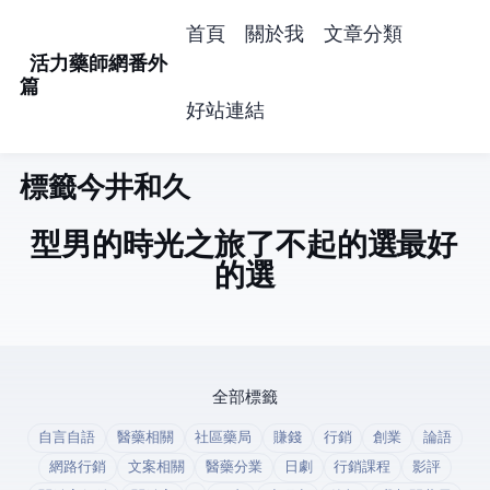
首頁
關於我
文章分類
活力藥師網番外
篇
好站連結
標籤: 今井和久 (1)
型男的時光之旅(了不起的選Taxi/最好
的選Taxi)
全部標籤
自言自語
醫藥相關
社區藥局
賺錢
行銷
創業
論語
網路行銷
文案相關
醫藥分業
日劇
行銷課程
影評