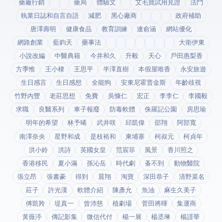
藥廠行銷
藥局
體驗文
艾毛寶試用見證
法鬥
執業日誌和自言自語
減肥
黑心廠商
政府補助
唐澤壽明
健康食品
教育訓練
連俞涵
網站優化
網路創業
藍鈞天
藥事法
大衛伊東
小說改編
中醫典籍
今井和久
升毅
天心
戶田惠梨香
方季惟
王小棣
王思平
半澤直樹
本假屋唯香
永安旅遊
生日感言
生日感想
全能狗
安東尼霍普金斯
年齡歧視
竹野內豐
老莊思想
免費
吳慷仁
宏正
李李仁
李國毅
求職
良醫系列
車子報廢
防毒軟體
侏羅記公園
房思瑜
明年的希望
林予晞
武井咲
邱凱偉
邵翔
阿部寬
南澤奈央
星野和成
是枝裕和
柬埔寨
柯叔元
柯貞年
洪小鈴
洪詩
英國女皇
范宸菲
風景
香川照之
香港移民
夏小滿
孫沁岳
時代劇
蚤不到
動物醫院
張立昂
張書豪
得到app
晨翔
淘寶
深田恭子
清野菜名
莊子
許光漢
軟體介紹
陳彥允
魚油
麻生久美子
傅凱羚
堤真一
曾沛慈
植劇場
菅田將暉
集運商
黃薇渟
傳記影集
微信代付
楊一展
楊丞琳
楊謹華