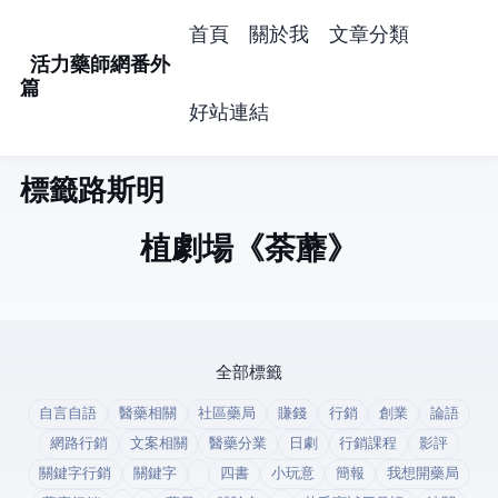
首頁
關於我
文章分類
活力藥師網番外
篇
好站連結
標籤: 路斯明 (1)
植劇場-《荼蘼》
全部標籤
自言自語
醫藥相關
社區藥局
賺錢
行銷
創業
論語
網路行銷
文案相關
醫藥分業
日劇
行銷課程
影評
關鍵字行銷
關鍵字
四書
小玩意
簡報
我想開藥局