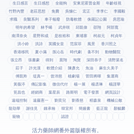
生日感言
生日感想
全能狗
安東尼霍普金斯
年齡歧視
竹野內豐
老莊思想
免費
吳慷仁
宏正
李李仁
李國毅
求職
良醫系列
車子報廢
防毒軟體
侏羅記公園
房思瑜
明年的希望
林予晞
武井咲
邱凱偉
邵翔
阿部寬
南澤奈央
星野和成
是枝裕和
柬埔寨
柯叔元
柯貞年
洪小鈴
洪詩
英國女皇
范宸菲
風景
香川照之
香港移民
夏小滿
孫沁岳
時代劇
蚤不到
動物醫院
張立昂
張書豪
得到app
晨翔
淘寶
深田恭子
清野菜名
莊子
許光漢
軟體介紹
陳彥允
魚油
麻生久美子
傅凱羚
堤真一
曾沛慈
植劇場
菅田將暉
集運商
黃薇渟
傳記影集
微信代付
楊一展
楊丞琳
楊謹華
筧昌也
經銷商
葉星辰
路斯明
電子發票
網頁設計
遠端控制
遠藤憲一
劉奕兒
劉香慈
稻森泉
機械公敵
龍劭華
謝佳見
鍾承翰
韓宜邦
簡嫚書
藍正龍
顏毓麟
寵物
fda認證
© 2026 活力藥師網番外篇. 版權所有。