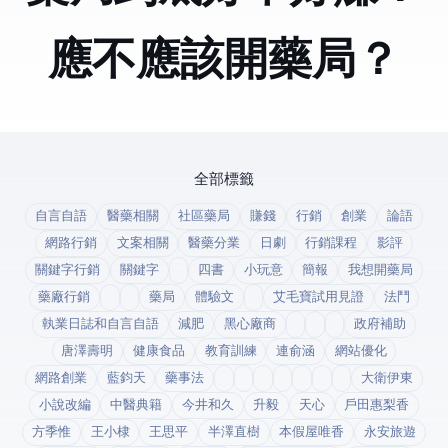
應不應該開藥局？
全部標籤
自言自語
醫藥相關
社區藥局
賺錢
行銷
創業
論語
網路行銷
文案相關
醫藥分業
日劇
行銷課程
影評
關鍵字行銷
關鍵字
四書
小玩意
簡報
我想開藥局
藥廠行銷
藥局
體驗文
艾毛寶試用見證
法鬥
執業日誌和自言自語
減肥
黑心廠商
政府補助
唐澤壽明
健康食品
教育訓練
連俞涵
網站優化
網路創業
藍鈞天
藥事法
大衛伊東
小說改編
中醫典籍
今井和久
升毅
天心
戶田惠梨香
方季惟
王小棣
王思平
半澤直樹
本假屋唯香
永安旅遊