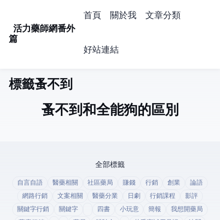
首頁
關於我
文章分類
活力藥師網番外
篇
好站連結
標籤: 蚤不到 (1)
蚤不到和全能狗的區別
全部標籤
自言自語
醫藥相關
社區藥局
賺錢
行銷
創業
論語
網路行銷
文案相關
醫藥分業
日劇
行銷課程
影評
關鍵字行銷
關鍵字
四書
小玩意
簡報
我想開藥局