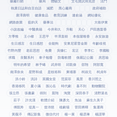
藥廠行銷
藥局
體驗文
艾毛寶試用見證
法鬥
執業日誌和自言自語
減肥
黑心廠商
政府補助
唐澤壽明
健康食品
教育訓練
連俞涵
網站優化
網路創業
藍鈞天
藥事法
大衛伊東
小說改編
中醫典籍
今井和久
升毅
天心
戶田惠梨香
方季惟
王小棣
王思平
半澤直樹
本假屋唯香
永安旅遊
生日感言
生日感想
全能狗
安東尼霍普金斯
年齡歧視
竹野內豐
老莊思想
免費
吳慷仁
宏正
李李仁
李國毅
求職
良醫系列
車子報廢
防毒軟體
侏羅記公園
房思瑜
明年的希望
林予晞
武井咲
邱凱偉
邵翔
阿部寬
南澤奈央
星野和成
是枝裕和
柬埔寨
柯叔元
柯貞年
洪小鈴
洪詩
英國女皇
范宸菲
風景
香川照之
香港移民
夏小滿
孫沁岳
時代劇
蚤不到
動物醫院
張立昂
張書豪
得到app
晨翔
淘寶
深田恭子
清野菜名
莊子
許光漢
軟體介紹
陳彥允
魚油
麻生久美子
傅凱羚
堤真一
曾沛慈
植劇場
菅田將暉
集運商
黃薇渟
傳記影集
微信代付
楊一展
楊丞琳
楊謹華