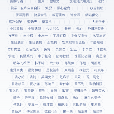
藥廠行銷
藥局
體驗文
艾毛寶試用見證
法鬥
執業日誌和自言自語
減肥
黑心廠商
政府補助
唐澤壽明
健康食品
教育訓練
連俞涵
網站優化
網路創業
藍鈞天
藥事法
大衛伊東
小說改編
中醫典籍
今井和久
升毅
天心
戶田惠梨香
方季惟
王小棣
王思平
半澤直樹
本假屋唯香
永安旅遊
生日感言
生日感想
全能狗
安東尼霍普金斯
年齡歧視
竹野內豐
老莊思想
免費
吳慷仁
宏正
李李仁
李國毅
求職
良醫系列
車子報廢
防毒軟體
侏羅記公園
房思瑜
明年的希望
林予晞
武井咲
邱凱偉
邵翔
阿部寬
南澤奈央
星野和成
是枝裕和
柬埔寨
柯叔元
柯貞年
洪小鈴
洪詩
英國女皇
范宸菲
風景
香川照之
香港移民
夏小滿
孫沁岳
時代劇
蚤不到
動物醫院
張立昂
張書豪
得到app
晨翔
淘寶
深田恭子
清野菜名
莊子
許光漢
軟體介紹
陳彥允
魚油
麻生久美子
傅凱羚
堤真一
曾沛慈
植劇場
菅田將暉
集運商
黃薇渟
傳記影集
微信代付
楊一展
楊丞琳
楊謹華