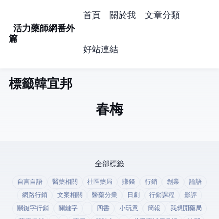
首頁
關於我
文章分類
活力藥師網番外
篇
好站連結
標籤: 韓宜邦 (1)
春梅
全部標籤
自言自語
醫藥相關
社區藥局
賺錢
行銷
創業
論語
網路行銷
文案相關
醫藥分業
日劇
行銷課程
影評
關鍵字行銷
關鍵字
四書
小玩意
簡報
我想開藥局