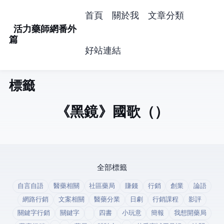
首頁
關於我
文章分類
活力藥師網番外
篇
好站連結
標籤: drama (1)
《黑鏡 Black Mirror》S1EP1 "國歌"（The National Anthem）
全部標籤
自言自語
醫藥相關
社區藥局
賺錢
行銷
創業
論語
網路行銷
文案相關
醫藥分業
日劇
行銷課程
影評
關鍵字行銷
關鍵字
四書
小玩意
簡報
我想開藥局