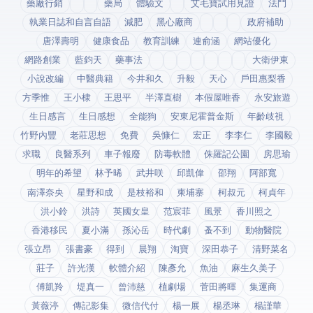
藥廠行銷
藥局
體驗文
艾毛寶試用見證
法鬥
執業日誌和自言自語
減肥
黑心廠商
政府補助
唐澤壽明
健康食品
教育訓練
連俞涵
網站優化
網路創業
藍鈞天
藥事法
大衛伊東
小說改編
中醫典籍
今井和久
升毅
天心
戶田惠梨香
方季惟
王小棣
王思平
半澤直樹
本假屋唯香
永安旅遊
生日感言
生日感想
全能狗
安東尼霍普金斯
年齡歧視
竹野內豐
老莊思想
免費
吳慷仁
宏正
李李仁
李國毅
求職
良醫系列
車子報廢
防毒軟體
侏羅記公園
房思瑜
明年的希望
林予晞
武井咲
邱凱偉
邵翔
阿部寬
南澤奈央
星野和成
是枝裕和
柬埔寨
柯叔元
柯貞年
洪小鈴
洪詩
英國女皇
范宸菲
風景
香川照之
香港移民
夏小滿
孫沁岳
時代劇
蚤不到
動物醫院
張立昂
張書豪
得到app
晨翔
淘寶
深田恭子
清野菜名
莊子
許光漢
軟體介紹
陳彥允
魚油
麻生久美子
傅凱羚
堤真一
曾沛慈
植劇場
菅田將暉
集運商
黃薇渟
傳記影集
微信代付
楊一展
楊丞琳
楊謹華