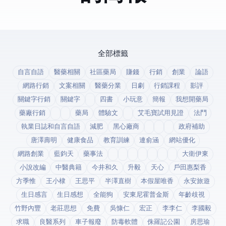
全部標籤
自言自語
醫藥相關
社區藥局
賺錢
行銷
創業
論語
網路行銷
文案相關
醫藥分業
日劇
行銷課程
影評
關鍵字行銷
關鍵字
四書
小玩意
簡報
我想開藥局
藥廠行銷
藥局
體驗文
艾毛寶試用見證
法鬥
執業日誌和自言自語
減肥
黑心廠商
政府補助
唐澤壽明
健康食品
教育訓練
連俞涵
網站優化
網路創業
藍鈞天
藥事法
大衛伊東
小說改編
中醫典籍
今井和久
升毅
天心
戶田惠梨香
方季惟
王小棣
王思平
半澤直樹
本假屋唯香
永安旅遊
生日感言
生日感想
全能狗
安東尼霍普金斯
年齡歧視
竹野內豐
老莊思想
免費
吳慷仁
宏正
李李仁
李國毅
求職
良醫系列
車子報廢
防毒軟體
侏羅記公園
房思瑜