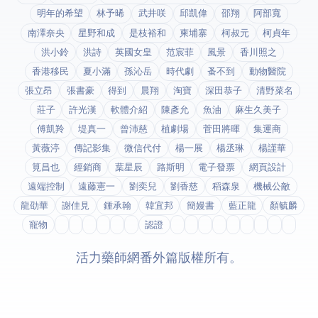
明年的希望
林予晞
武井咲
邱凱偉
邵翔
阿部寬
南澤奈央
星野和成
是枝裕和
柬埔寨
柯叔元
柯貞年
洪小鈴
洪詩
英國女皇
范宸菲
風景
香川照之
香港移民
夏小滿
孫沁岳
時代劇
蚤不到
動物醫院
張立昂
張書豪
得到app
晨翔
淘寶
深田恭子
清野菜名
莊子
許光漢
軟體介紹
陳彥允
魚油
麻生久美子
傅凱羚
堤真一
曾沛慈
植劇場
菅田將暉
集運商
黃薇渟
傳記影集
微信代付
楊一展
楊丞琳
楊謹華
筧昌也
經銷商
葉星辰
路斯明
電子發票
網頁設計
遠端控制
遠藤憲一
劉奕兒
劉香慈
稻森泉
機械公敵
龍劭華
謝佳見
鍾承翰
韓宜邦
簡嫚書
藍正龍
顏毓麟
寵物
fda認證
© 2026 活力藥師網番外篇. 版權所有。