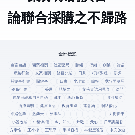
論聯合採購之不歸路
全部標籤
自言自語
醫藥相關
社區藥局
賺錢
行銷
創業
論語
網路行銷
文案相關
醫藥分業
日劇
行銷課程
影評
關鍵字行銷
關鍵字
四書
小玩意
簡報
我想開藥局
藥廠行銷
藥局
體驗文
艾毛寶試用見證
法鬥
執業日誌和自言自語
減肥
黑心廠商
政府補助
唐澤壽明
健康食品
教育訓練
連俞涵
網站優化
網路創業
藍鈞天
藥事法
大衛伊東
小說改編
中醫典籍
今井和久
升毅
天心
戶田惠梨香
方季惟
王小棣
王思平
半澤直樹
本假屋唯香
永安旅遊