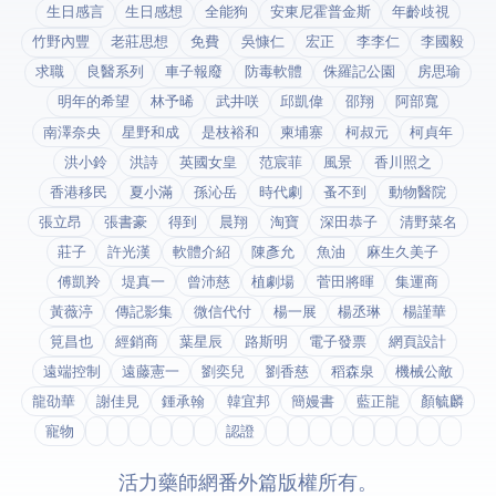
生日感言
生日感想
全能狗
安東尼霍普金斯
年齡歧視
竹野內豐
老莊思想
免費
吳慷仁
宏正
李李仁
李國毅
求職
良醫系列
車子報廢
防毒軟體
侏羅記公園
房思瑜
明年的希望
林予晞
武井咲
邱凱偉
邵翔
阿部寬
南澤奈央
星野和成
是枝裕和
柬埔寨
柯叔元
柯貞年
洪小鈴
洪詩
英國女皇
范宸菲
風景
香川照之
香港移民
夏小滿
孫沁岳
時代劇
蚤不到
動物醫院
張立昂
張書豪
得到app
晨翔
淘寶
深田恭子
清野菜名
莊子
許光漢
軟體介紹
陳彥允
魚油
麻生久美子
傅凱羚
堤真一
曾沛慈
植劇場
菅田將暉
集運商
黃薇渟
傳記影集
微信代付
楊一展
楊丞琳
楊謹華
筧昌也
經銷商
葉星辰
路斯明
電子發票
網頁設計
遠端控制
遠藤憲一
劉奕兒
劉香慈
稻森泉
機械公敵
龍劭華
謝佳見
鍾承翰
韓宜邦
簡嫚書
藍正龍
顏毓麟
寵物
fda認證
© 2026 活力藥師網番外篇. 版權所有。