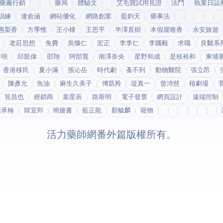
藥廠行銷
藥局
體驗文
艾毛寶試用見證
法鬥
執業日誌
訓練
連俞涵
網站優化
網路創業
藍鈞天
藥事法
惠梨香
方季惟
王小棣
王思平
半澤直樹
本假屋唯香
永安旅遊
老莊思想
免費
吳慷仁
宏正
李李仁
李國毅
求職
良醫系
井咲
邱凱偉
邵翔
阿部寬
南澤奈央
星野和成
是枝裕和
柬埔
香港移民
夏小滿
孫沁岳
時代劇
蚤不到
動物醫院
張立昂
陳彥允
魚油
麻生久美子
傅凱羚
堤真一
曾沛慈
植劇場
筧昌也
經銷商
葉星辰
路斯明
電子發票
網頁設計
遠端控制
鍾承翰
韓宜邦
簡嫚書
藍正龍
顏毓麟
寵物
© 2026 活力藥師網番外篇. 版權所有。