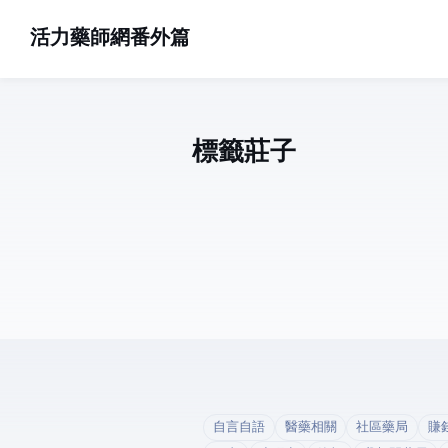
活力藥師網番外篇
標籤: 莊子 (1)
自言自語
醫藥相關
社區藥局
賺