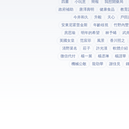
四書
小玩意
簡報
我想開藥局
政府補助
唐澤壽明
健康食品
教育
今井和久
升毅
天心
戶田
安東尼霍普金斯
年齡歧視
竹野內豐
房思瑜
明年的希望
林予晞
武
英國女皇
范宸菲
風景
香川照之
清野菜名
莊子
許光漢
軟體介紹
微信代付
楊一展
楊丞琳
楊謹華
機械公敵
龍劭華
謝佳見