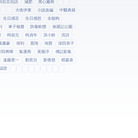
和自言自語
減肥
黑心廠商
大衛伊東
小說改編
中醫典籍
生日感言
生日感想
全能狗
列
車子報廢
防毒軟體
侏羅記公園
寨
柯叔元
柯貞年
洪小鈴
洪詩
張書豪
得到app
晨翔
淘寶
深田恭子
菅田將暉
集運商
黃薇渟
傳記影集
遠藤憲一
劉奕兒
劉香慈
稻森泉
fda認證