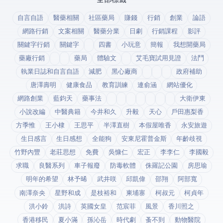
全部標籤
自言自語
醫藥相關
社區藥局
賺錢
行銷
創業
論語
網路行銷
文案相關
醫藥分業
日劇
行銷課程
影評
關鍵字行銷
關鍵字
四書
小玩意
簡報
我想開藥局
藥廠行銷
藥局
體驗文
艾毛寶試用見證
法鬥
執業日誌和自言自語
減肥
黑心廠商
政府補助
唐澤壽明
健康食品
教育訓練
連俞涵
網站優化
網路創業
藍鈞天
藥事法
大衛伊東
小說改編
中醫典籍
今井和久
升毅
天心
戶田惠梨香
方季惟
王小棣
王思平
半澤直樹
本假屋唯香
永安旅遊
生日感言
生日感想
全能狗
安東尼霍普金斯
年齡歧視
竹野內豐
老莊思想
免費
吳慷仁
宏正
李李仁
李國毅
求職
良醫系列
車子報廢
防毒軟體
侏羅記公園
房思瑜
明年的希望
林予晞
武井咲
邱凱偉
邵翔
阿部寬
南澤奈央
星野和成
是枝裕和
柬埔寨
柯叔元
柯貞年
洪小鈴
洪詩
英國女皇
范宸菲
風景
香川照之
香港移民
夏小滿
孫沁岳
時代劇
蚤不到
動物醫院