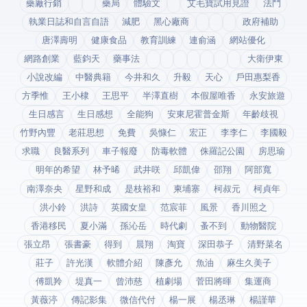
藥廠行銷
藥局
體驗文
艾毛寶試用見證
法鬥
執業日誌和自言自語
減肥
黑心廠商
政府補助
唐澤壽明
健康食品
教育訓練
連俞涵
網站優化
網路創業
藍鈞天
藥事法
大衛伊東
小說改編
中醫典籍
今井和久
升毅
天心
戶田惠梨香
方季惟
王小棣
王思平
半澤直樹
本假屋唯香
永安旅遊
生日感言
生日感想
全能狗
安東尼霍普金斯
年齡歧視
竹野內豐
老莊思想
免費
吳慷仁
宏正
李李仁
李國毅
求職
良醫系列
車子報廢
防毒軟體
侏羅記公園
房思瑜
明年的希望
林予晞
武井咲
邱凱偉
邵翔
阿部寬
南澤奈央
星野和成
是枝裕和
柬埔寨
柯叔元
柯貞年
洪小鈴
洪詩
英國女皇
范宸菲
風景
香川照之
香港移民
夏小滿
孫沁岳
時代劇
蚤不到
動物醫院
張立昂
張書豪
得到app
晨翔
淘寶
深田恭子
清野菜名
莊子
許光漢
軟體介紹
陳彥允
魚油
麻生久美子
傅凱羚
堤真一
曾沛慈
植劇場
菅田將暉
集運商
黃薇渟
傳記影集
微信代付
楊一展
楊丞琳
楊謹華