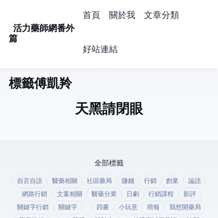
首頁
關於我
文章分類
活力藥師網番外
篇
好站連結
標籤: 傅凱羚 (1)
天黑請閉眼
全部標籤
自言自語
醫藥相關
社區藥局
賺錢
行銷
創業
論語
網路行銷
文案相關
醫藥分業
日劇
行銷課程
影評
關鍵字行銷
關鍵字
四書
小玩意
簡報
我想開藥局