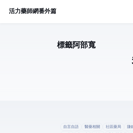
活力藥師網番外篇
標籤: 阿部寬 (1)
自言自語
醫藥相關
社區藥局
賺