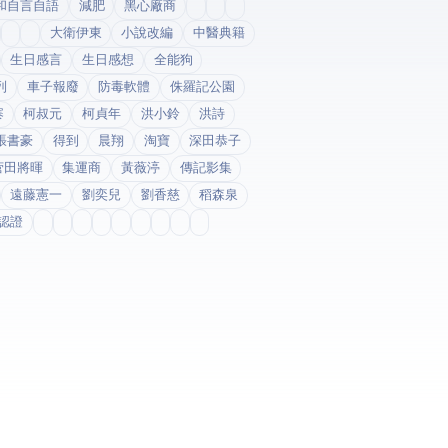
和自言自語
減肥
黑心廠商
大衛伊東
小說改編
中醫典籍
生日感言
生日感想
全能狗
列
車子報廢
防毒軟體
侏羅記公園
寨
柯叔元
柯貞年
洪小鈴
洪詩
張書豪
得到app
晨翔
淘寶
深田恭子
菅田將暉
集運商
黃薇渟
傳記影集
遠藤憲一
劉奕兒
劉香慈
稻森泉
fda認證