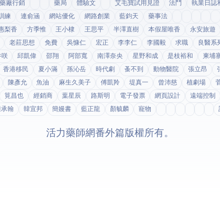
藥廠行銷
藥局
體驗文
艾毛寶試用見證
法鬥
執業日誌
訓練
連俞涵
網站優化
網路創業
藍鈞天
藥事法
惠梨香
方季惟
王小棣
王思平
半澤直樹
本假屋唯香
永安旅遊
老莊思想
免費
吳慷仁
宏正
李李仁
李國毅
求職
良醫系
井咲
邱凱偉
邵翔
阿部寬
南澤奈央
星野和成
是枝裕和
柬埔
香港移民
夏小滿
孫沁岳
時代劇
蚤不到
動物醫院
張立昂
陳彥允
魚油
麻生久美子
傅凱羚
堤真一
曾沛慈
植劇場
筧昌也
經銷商
葉星辰
路斯明
電子發票
網頁設計
遠端控制
鍾承翰
韓宜邦
簡嫚書
藍正龍
顏毓麟
寵物
© 2026 活力藥師網番外篇. 版權所有。