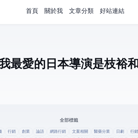
首頁
關於我
文章分類
好站連結
我最愛的日本導演是枝裕
全部標籤
錢
行銷
創業
論語
網路行銷
文案相關
醫藥分業
日劇
行