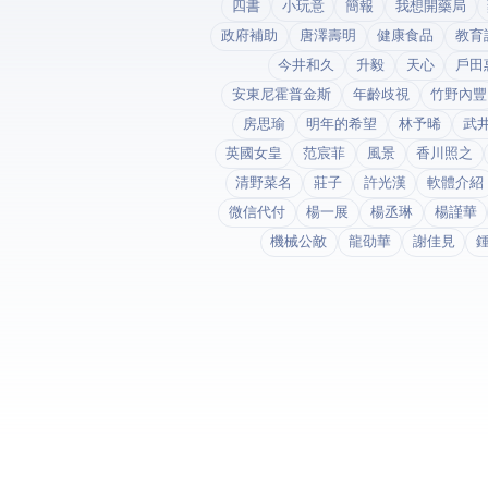
四書
小玩意
簡報
我想開藥局
政府補助
唐澤壽明
健康食品
教育
今井和久
升毅
天心
戶田
安東尼霍普金斯
年齡歧視
竹野內豐
房思瑜
明年的希望
林予晞
武
英國女皇
范宸菲
風景
香川照之
清野菜名
莊子
許光漢
軟體介紹
微信代付
楊一展
楊丞琳
楊謹華
機械公敵
龍劭華
謝佳見