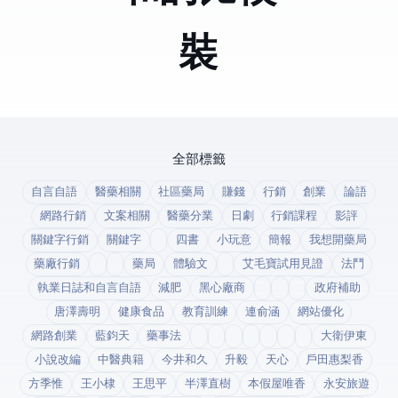
Ubuntu裝Nginx+php+mysql+phpmyadmin
全部標籤
自言自語
醫藥相關
社區藥局
賺錢
行銷
創業
論語
網路行銷
文案相關
醫藥分業
日劇
行銷課程
影評
關鍵字行銷
關鍵字
四書
小玩意
簡報
我想開藥局
藥廠行銷
藥局
體驗文
艾毛寶試用見證
法鬥
執業日誌和自言自語
減肥
黑心廠商
政府補助
唐澤壽明
健康食品
教育訓練
連俞涵
網站優化
網路創業
藍鈞天
藥事法
大衛伊東
小說改編
中醫典籍
今井和久
升毅
天心
戶田惠梨香
方季惟
王小棣
王思平
半澤直樹
本假屋唯香
永安旅遊