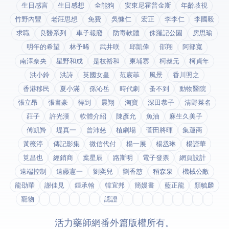
生日感言
生日感想
全能狗
安東尼霍普金斯
年齡歧視
竹野內豐
老莊思想
免費
吳慷仁
宏正
李李仁
李國毅
求職
良醫系列
車子報廢
防毒軟體
侏羅記公園
房思瑜
明年的希望
林予晞
武井咲
邱凱偉
邵翔
阿部寬
南澤奈央
星野和成
是枝裕和
柬埔寨
柯叔元
柯貞年
洪小鈴
洪詩
英國女皇
范宸菲
風景
香川照之
香港移民
夏小滿
孫沁岳
時代劇
蚤不到
動物醫院
張立昂
張書豪
得到app
晨翔
淘寶
深田恭子
清野菜名
莊子
許光漢
軟體介紹
陳彥允
魚油
麻生久美子
傅凱羚
堤真一
曾沛慈
植劇場
菅田將暉
集運商
黃薇渟
傳記影集
微信代付
楊一展
楊丞琳
楊謹華
筧昌也
經銷商
葉星辰
路斯明
電子發票
網頁設計
遠端控制
遠藤憲一
劉奕兒
劉香慈
稻森泉
機械公敵
龍劭華
謝佳見
鍾承翰
韓宜邦
簡嫚書
藍正龍
顏毓麟
寵物
fda認證
© 2026 活力藥師網番外篇. 版權所有。