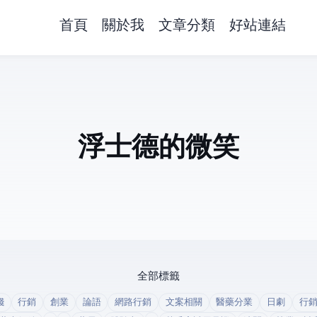
首頁
關於我
文章分類
好站連結
浮士德的微笑
全部標籤
錢
行銷
創業
論語
網路行銷
文案相關
醫藥分業
日劇
行