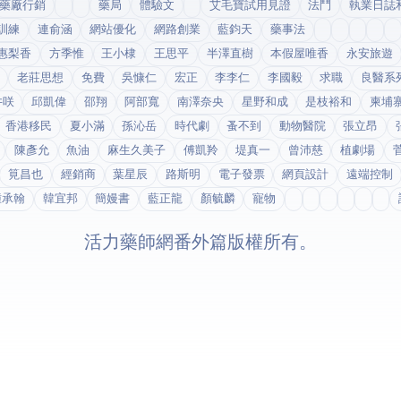
藥廠行銷
藥局
體驗文
艾毛寶試用見證
法鬥
執業日誌
訓練
連俞涵
網站優化
網路創業
藍鈞天
藥事法
惠梨香
方季惟
王小棣
王思平
半澤直樹
本假屋唯香
永安旅遊
老莊思想
免費
吳慷仁
宏正
李李仁
李國毅
求職
良醫系
井咲
邱凱偉
邵翔
阿部寬
南澤奈央
星野和成
是枝裕和
柬埔
香港移民
夏小滿
孫沁岳
時代劇
蚤不到
動物醫院
張立昂
陳彥允
魚油
麻生久美子
傅凱羚
堤真一
曾沛慈
植劇場
筧昌也
經銷商
葉星辰
路斯明
電子發票
網頁設計
遠端控制
鍾承翰
韓宜邦
簡嫚書
藍正龍
顏毓麟
寵物
© 2026 活力藥師網番外篇. 版權所有。