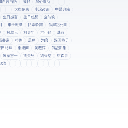
和自言自語
減肥
黑心廠商
大衛伊東
小說改編
中醫典籍
生日感言
生日感想
全能狗
列
車子報廢
防毒軟體
侏羅記公園
寨
柯叔元
柯貞年
洪小鈴
洪詩
張書豪
得到app
晨翔
淘寶
深田恭子
菅田將暉
集運商
黃薇渟
傳記影集
遠藤憲一
劉奕兒
劉香慈
稻森泉
fda認證