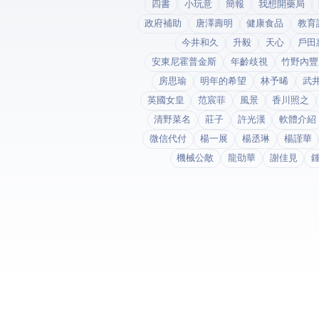
四書
小玩意
簡報
我想開藥局
政府補助
唐澤壽明
健康食品
教育
今井和久
升毅
天心
戶田
安東尼霍普金斯
年齡歧視
竹野內豐
房思瑜
明年的希望
林予晞
武
英國女皇
范宸菲
風景
香川照之
清野菜名
莊子
許光漢
軟體介紹
微信代付
楊一展
楊丞琳
楊謹華
機械公敵
龍劭華
謝佳見