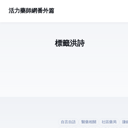
活力藥師網番外篇
標籤: 洪詩 (1)
自言自語
醫藥相關
社區藥局
賺