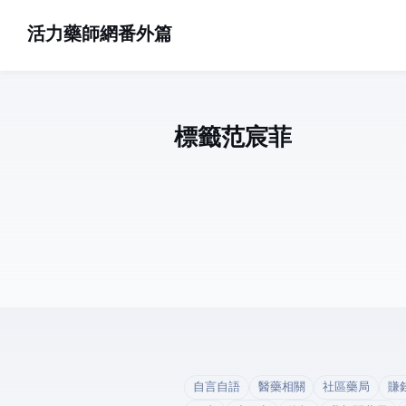
活力藥師網番外篇
標籤: 范宸菲 (1)
自言自語
醫藥相關
社區藥局
賺