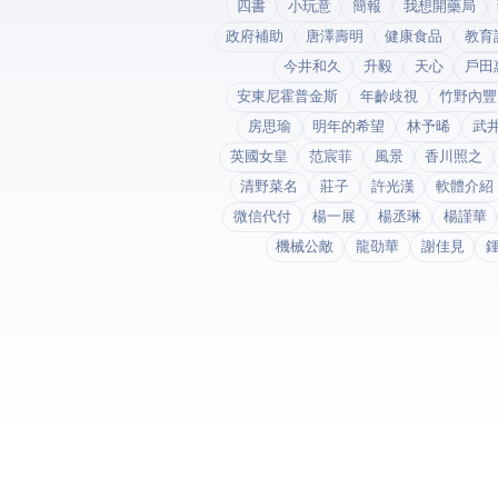
四書
小玩意
簡報
我想開藥局
政府補助
唐澤壽明
健康食品
教育
今井和久
升毅
天心
戶田
安東尼霍普金斯
年齡歧視
竹野內豐
房思瑜
明年的希望
林予晞
武
英國女皇
范宸菲
風景
香川照之
清野菜名
莊子
許光漢
軟體介紹
微信代付
楊一展
楊丞琳
楊謹華
機械公敵
龍劭華
謝佳見