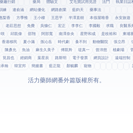
藥廠行銷
藥局
體驗文
艾毛寶試用見證
法鬥
執業日誌
訓練
連俞涵
網站優化
網路創業
藍鈞天
藥事法
惠梨香
方季惟
王小棣
王思平
半澤直樹
本假屋唯香
永安旅遊
老莊思想
免費
吳慷仁
宏正
李李仁
李國毅
求職
良醫系
井咲
邱凱偉
邵翔
阿部寬
南澤奈央
星野和成
是枝裕和
柬埔
香港移民
夏小滿
孫沁岳
時代劇
蚤不到
動物醫院
張立昂
陳彥允
魚油
麻生久美子
傅凱羚
堤真一
曾沛慈
植劇場
筧昌也
經銷商
葉星辰
路斯明
電子發票
網頁設計
遠端控制
鍾承翰
韓宜邦
簡嫚書
藍正龍
顏毓麟
寵物
© 2026 活力藥師網番外篇. 版權所有。