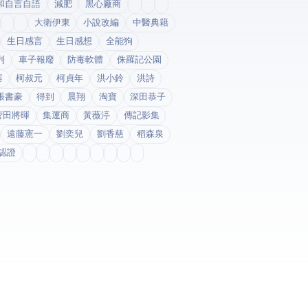
和自言自語
減肥
黑心廠商
大衛伊東
小說改編
中醫典籍
生日感言
生日感想
全能狗
列
車子報廢
防毒軟體
侏羅記公園
寨
柯叔元
柯貞年
洪小鈴
洪詩
張書豪
得到app
晨翔
淘寶
深田恭子
菅田將暉
集運商
黃薇渟
傳記影集
遠藤憲一
劉奕兒
劉香慈
稻森泉
fda認證