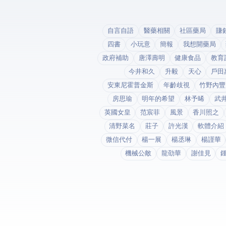
自言自語
醫藥相關
社區藥局
賺
四書
小玩意
簡報
我想開藥局
政府補助
唐澤壽明
健康食品
教育
今井和久
升毅
天心
戶田
安東尼霍普金斯
年齡歧視
竹野內豐
房思瑜
明年的希望
林予晞
武
英國女皇
范宸菲
風景
香川照之
清野菜名
莊子
許光漢
軟體介紹
微信代付
楊一展
楊丞琳
楊謹華
機械公敵
龍劭華
謝佳見