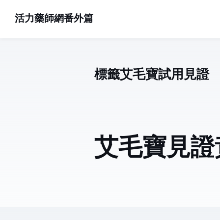
活力藥師網番外篇
標籤: 艾毛寶試用見證 (3)
艾毛寶見證