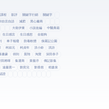
銷課程
影評
關鍵字行銷
關鍵字
和自言自語
減肥
黑心廠商
大衛伊東
小說改編
中醫典籍
生日感言
生日感想
全能狗
列
車子報廢
防毒軟體
侏羅記公園
寨
柯叔元
柯貞年
洪小鈴
洪詩
張書豪
得到app
晨翔
淘寶
深田恭子
菅田將暉
集運商
黃薇渟
傳記影集
遠藤憲一
劉奕兒
劉香慈
稻森泉
fda認證