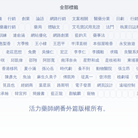
全部標籤
錢
行銷
創業
論語
網路行銷
文案相關
醫藥分業
日劇
行
藥廠行銷
藥局
體驗文
艾毛寶試用見證
法鬥
執業日誌
訓練
連俞涵
網站優化
網路創業
藍鈞天
藥事法
惠梨香
方季惟
王小棣
王思平
半澤直樹
本假屋唯香
永安旅遊
老莊思想
免費
吳慷仁
宏正
李李仁
李國毅
求職
良醫系
井咲
邱凱偉
邵翔
阿部寬
南澤奈央
星野和成
是枝裕和
柬埔
香港移民
夏小滿
孫沁岳
時代劇
蚤不到
動物醫院
張立昂
陳彥允
魚油
麻生久美子
傅凱羚
堤真一
曾沛慈
植劇場
筧昌也
經銷商
葉星辰
路斯明
電子發票
網頁設計
遠端控制
鍾承翰
韓宜邦
簡嫚書
藍正龍
顏毓麟
寵物
© 2026 活力藥師網番外篇. 版權所有。