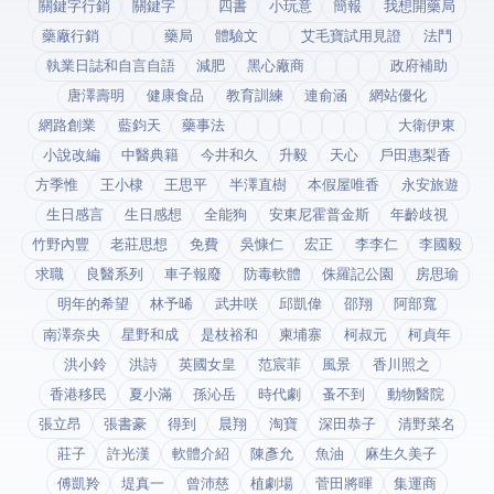
關鍵字行銷
關鍵字
四書
小玩意
簡報
我想開藥局
藥廠行銷
藥局
體驗文
艾毛寶試用見證
法鬥
執業日誌和自言自語
減肥
黑心廠商
政府補助
唐澤壽明
健康食品
教育訓練
連俞涵
網站優化
網路創業
藍鈞天
藥事法
大衛伊東
小說改編
中醫典籍
今井和久
升毅
天心
戶田惠梨香
方季惟
王小棣
王思平
半澤直樹
本假屋唯香
永安旅遊
生日感言
生日感想
全能狗
安東尼霍普金斯
年齡歧視
竹野內豐
老莊思想
免費
吳慷仁
宏正
李李仁
李國毅
求職
良醫系列
車子報廢
防毒軟體
侏羅記公園
房思瑜
明年的希望
林予晞
武井咲
邱凱偉
邵翔
阿部寬
南澤奈央
星野和成
是枝裕和
柬埔寨
柯叔元
柯貞年
洪小鈴
洪詩
英國女皇
范宸菲
風景
香川照之
香港移民
夏小滿
孫沁岳
時代劇
蚤不到
動物醫院
張立昂
張書豪
得到app
晨翔
淘寶
深田恭子
清野菜名
莊子
許光漢
軟體介紹
陳彥允
魚油
麻生久美子
傅凱羚
堤真一
曾沛慈
植劇場
菅田將暉
集運商