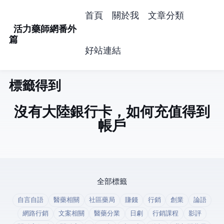
首頁
關於我
文章分類
活力藥師網番外
篇
好站連結
標籤: 得到app (1)
沒有大陸銀行卡，如何充值"得到"app
帳戶
全部標籤
自言自語
醫藥相關
社區藥局
賺錢
行銷
創業
論語
網路行銷
文案相關
醫藥分業
日劇
行銷課程
影評