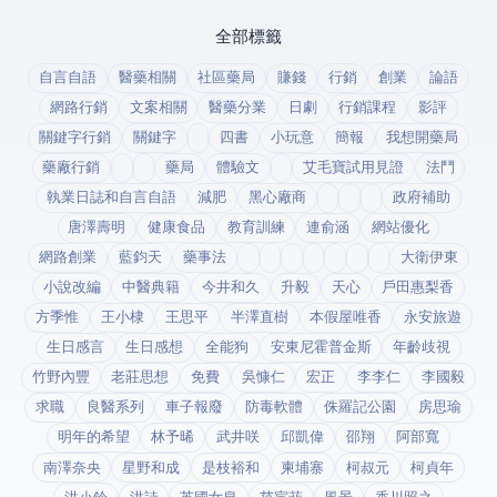
全部標籤
自言自語
醫藥相關
社區藥局
賺錢
行銷
創業
論語
網路行銷
文案相關
醫藥分業
日劇
行銷課程
影評
關鍵字行銷
關鍵字
四書
小玩意
簡報
我想開藥局
藥廠行銷
藥局
體驗文
艾毛寶試用見證
法鬥
執業日誌和自言自語
減肥
黑心廠商
政府補助
唐澤壽明
健康食品
教育訓練
連俞涵
網站優化
網路創業
藍鈞天
藥事法
大衛伊東
小說改編
中醫典籍
今井和久
升毅
天心
戶田惠梨香
方季惟
王小棣
王思平
半澤直樹
本假屋唯香
永安旅遊
生日感言
生日感想
全能狗
安東尼霍普金斯
年齡歧視
竹野內豐
老莊思想
免費
吳慷仁
宏正
李李仁
李國毅
求職
良醫系列
車子報廢
防毒軟體
侏羅記公園
房思瑜
明年的希望
林予晞
武井咲
邱凱偉
邵翔
阿部寬
南澤奈央
星野和成
是枝裕和
柬埔寨
柯叔元
柯貞年