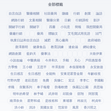
全部標籤
自言自語
醫藥相關
社區藥局
賺錢
行銷
創業
論語
網路行銷
文案相關
醫藥分業
日劇
行銷課程
影評
關鍵字行銷
關鍵字
四書
小玩意
簡報
我想開藥局
藥廠行銷
藥局
體驗文
艾毛寶試用見證
法鬥
執業日誌和自言自語
減肥
黑心廠商
政府補助
唐澤壽明
健康食品
教育訓練
連俞涵
網站優化
網路創業
藍鈞天
藥事法
大衛伊東
小說改編
中醫典籍
今井和久
升毅
天心
戶田惠梨香
方季惟
王小棣
王思平
半澤直樹
本假屋唯香
永安旅遊
生日感言
生日感想
全能狗
安東尼霍普金斯
年齡歧視
竹野內豐
老莊思想
免費
吳慷仁
宏正
李李仁
李國毅
求職
良醫系列
車子報廢
防毒軟體
侏羅記公園
房思瑜
明年的希望
林予晞
武井咲
邱凱偉
邵翔
阿部寬
南澤奈央
星野和成
是枝裕和
柬埔寨
柯叔元
柯貞年
洪小鈴
洪詩
英國女皇
范宸菲
風景
香川照之