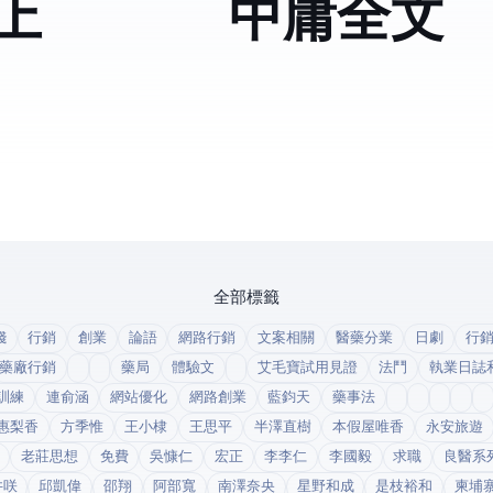
上
中庸全文
全部標籤
錢
行銷
創業
論語
網路行銷
文案相關
醫藥分業
日劇
行
藥廠行銷
藥局
體驗文
艾毛寶試用見證
法鬥
執業日誌
訓練
連俞涵
網站優化
網路創業
藍鈞天
藥事法
惠梨香
方季惟
王小棣
王思平
半澤直樹
本假屋唯香
永安旅遊
老莊思想
免費
吳慷仁
宏正
李李仁
李國毅
求職
良醫系
井咲
邱凱偉
邵翔
阿部寬
南澤奈央
星野和成
是枝裕和
柬埔