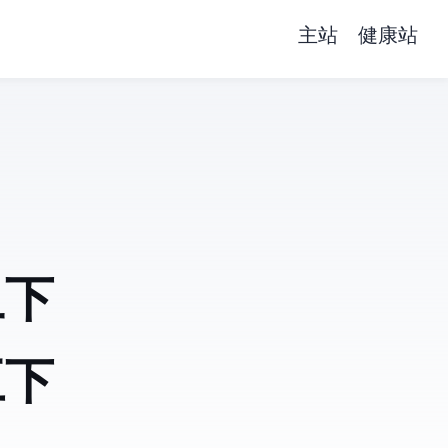
主站
健康站
丑下
王下