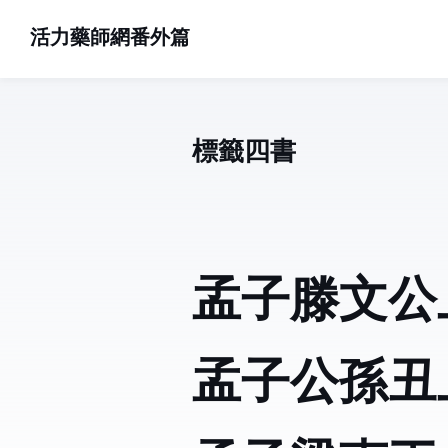
活力藥師網番外篇
標籤: 四書 (8)
孟子滕文公
孟子公孫丑