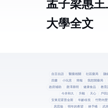
孟子梁惠王
大學全文
自言自語
醫藥相關
社區藥局
賺
四書
小玩意
簡報
我想開藥局
政府補助
唐澤壽明
健康食品
教育
今井和久
升毅
天心
戶田
安東尼霍普金斯
年齡歧視
竹野內豐
房思瑜
明年的希望
林予晞
武