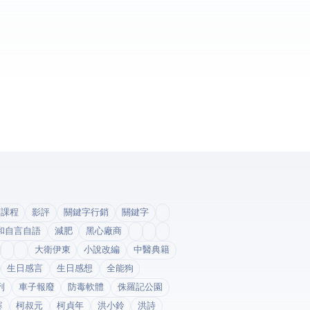
銷課程
影評
關鍵字行銷
關鍵字
和自言自語
減肥
黑心廠商
大衛伊東
小說改編
中醫典籍
生日感言
生日感想
全能狗
列
車子報廢
防毒軟體
侏羅記公園
寨
柯叔元
柯貞年
洪小鈴
洪詩