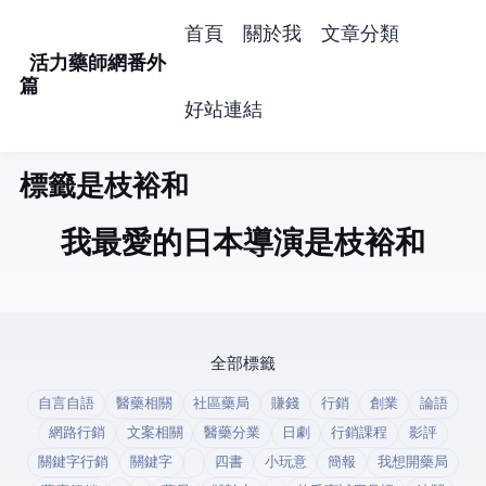
首頁
關於我
文章分類
活力藥師網番外
篇
好站連結
標籤: 是枝裕和 (1)
我最愛的日本導演是枝裕和
全部標籤
自言自語
醫藥相關
社區藥局
賺錢
行銷
創業
論語
網路行銷
文案相關
醫藥分業
日劇
行銷課程
影評
關鍵字行銷
關鍵字
四書
小玩意
簡報
我想開藥局