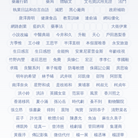
藥廠行銷
藥局
體驗文
艾毛寶試用見證
法鬥
執業日誌和自言自語
減肥
黑心廠商
政府補助
唐澤壽明
健康食品
教育訓練
連俞涵
網站優化
網路創業
藍鈞天
藥事法
大衛伊東
小說改編
中醫典籍
今井和久
升毅
天心
戶田惠梨香
方季惟
王小棣
王思平
半澤直樹
本假屋唯香
永安旅遊
生日感言
生日感想
全能狗
安東尼霍普金斯
年齡歧視
竹野內豐
老莊思想
免費
吳慷仁
宏正
李李仁
李國毅
求職
良醫系列
車子報廢
防毒軟體
侏羅記公園
房思瑜
明年的希望
林予晞
武井咲
邱凱偉
邵翔
阿部寬
南澤奈央
星野和成
是枝裕和
柬埔寨
柯叔元
柯貞年
洪小鈴
洪詩
英國女皇
范宸菲
風景
香川照之
香港移民
夏小滿
孫沁岳
時代劇
蚤不到
動物醫院
張立昂
張書豪
得到app
晨翔
淘寶
深田恭子
清野菜名
莊子
許光漢
軟體介紹
陳彥允
魚油
麻生久美子
傅凱羚
堤真一
曾沛慈
植劇場
菅田將暉
集運商
黃薇渟
傳記影集
微信代付
楊一展
楊丞琳
楊謹華