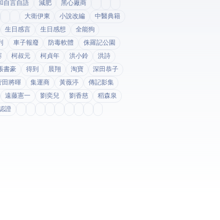
和自言自語
減肥
黑心廠商
大衛伊東
小說改編
中醫典籍
生日感言
生日感想
全能狗
列
車子報廢
防毒軟體
侏羅記公園
寨
柯叔元
柯貞年
洪小鈴
洪詩
張書豪
得到app
晨翔
淘寶
深田恭子
菅田將暉
集運商
黃薇渟
傳記影集
遠藤憲一
劉奕兒
劉香慈
稻森泉
fda認證