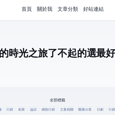
首頁
關於我
文章分類
好站連結
時光之旅(了不起的選Taxi/最好的選T
全部標籤
錢
行銷
創業
論語
網路行銷
文案相關
醫藥分業
日劇
行