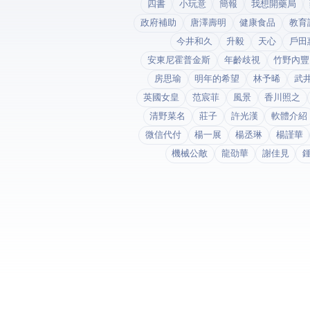
四書
小玩意
簡報
我想開藥局
政府補助
唐澤壽明
健康食品
教育
今井和久
升毅
天心
戶田
安東尼霍普金斯
年齡歧視
竹野內豐
房思瑜
明年的希望
林予晞
武
英國女皇
范宸菲
風景
香川照之
清野菜名
莊子
許光漢
軟體介紹
微信代付
楊一展
楊丞琳
楊謹華
機械公敵
龍劭華
謝佳見