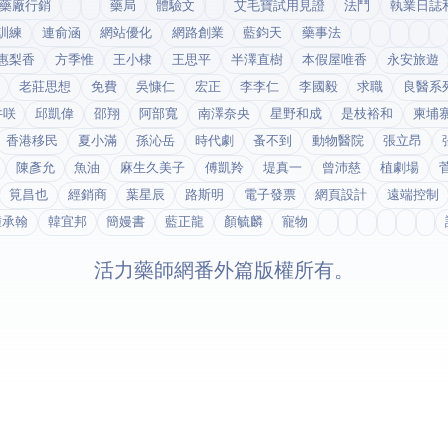
藥廠行銷
藥局
體驗文
艾毛寶試用見證
法鬥
執業日誌
訓練
連俞涵
網站優化
網路創業
藍鈞天
藥事法
惠梨香
方季惟
王小棣
王思平
半澤直樹
本假屋唯香
永安旅遊
老莊思想
免費
吳慷仁
宏正
李李仁
李國毅
求職
良醫系
井咲
邱凱偉
邵翔
阿部寬
南澤奈央
星野和成
是枝裕和
柬埔
香港移民
夏小滿
孫沁岳
時代劇
蚤不到
動物醫院
張立昂
陳彥允
魚油
麻生久美子
傅凱羚
堤真一
曾沛慈
植劇場
筧昌也
經銷商
葉星辰
路斯明
電子發票
網頁設計
遠端控制
鍾承翰
韓宜邦
簡嫚書
藍正龍
顏毓麟
寵物
© 2026 活力藥師網番外篇. 版權所有。