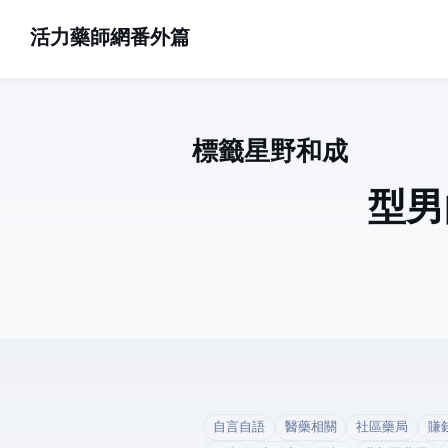
活力藥師網番外篇
標籤: 星野和成 (1)
型男的
自言自語
醫藥相關
社區藥局
賺