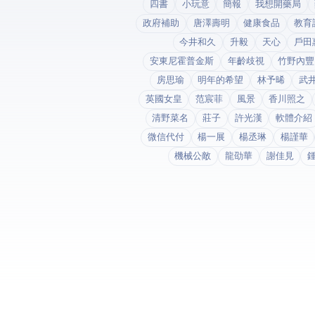
四書
小玩意
簡報
我想開藥局
政府補助
唐澤壽明
健康食品
教育
今井和久
升毅
天心
戶田
安東尼霍普金斯
年齡歧視
竹野內豐
房思瑜
明年的希望
林予晞
武
英國女皇
范宸菲
風景
香川照之
清野菜名
莊子
許光漢
軟體介紹
微信代付
楊一展
楊丞琳
楊謹華
機械公敵
龍劭華
謝佳見