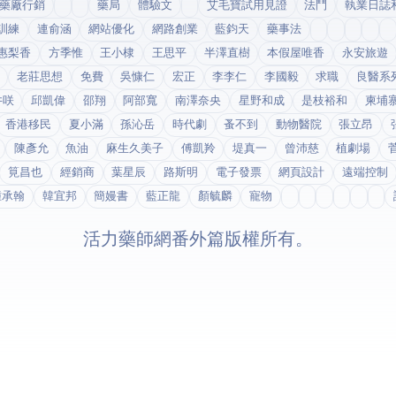
藥廠行銷
藥局
體驗文
艾毛寶試用見證
法鬥
執業日誌
訓練
連俞涵
網站優化
網路創業
藍鈞天
藥事法
惠梨香
方季惟
王小棣
王思平
半澤直樹
本假屋唯香
永安旅遊
老莊思想
免費
吳慷仁
宏正
李李仁
李國毅
求職
良醫系
井咲
邱凱偉
邵翔
阿部寬
南澤奈央
星野和成
是枝裕和
柬埔
香港移民
夏小滿
孫沁岳
時代劇
蚤不到
動物醫院
張立昂
陳彥允
魚油
麻生久美子
傅凱羚
堤真一
曾沛慈
植劇場
筧昌也
經銷商
葉星辰
路斯明
電子發票
網頁設計
遠端控制
鍾承翰
韓宜邦
簡嫚書
藍正龍
顏毓麟
寵物
© 2026 活力藥師網番外篇. 版權所有。