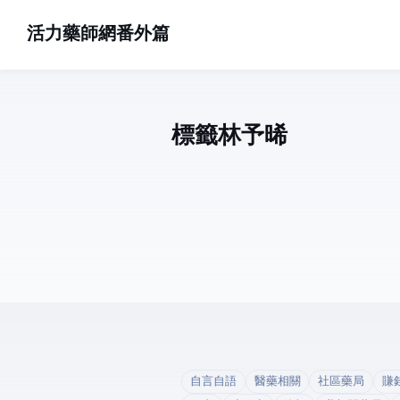
活力藥師網番外篇
標籤: 林予晞 (1)
自言自語
醫藥相關
社區藥局
賺