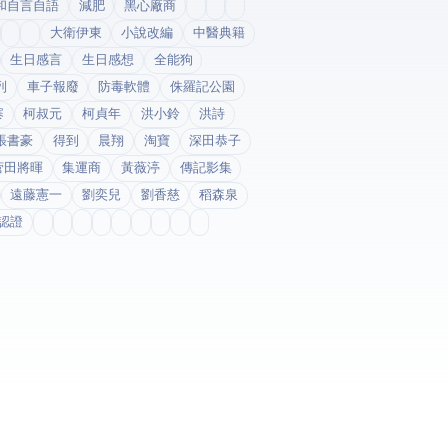
和自言自語
減肥
黑心廠商
大衛伊東
小說改編
中醫典籍
生日感言
生日感想
全能狗
列
車子報廢
防毒軟體
侏羅記公園
寨
柯叔元
柯貞年
洪小鈴
洪詩
張書豪
得到app
晨翔
淘寶
深田恭子
菅田將暉
集運商
黃薇渟
傳記影集
遠藤憲一
劉奕兒
劉香慈
稻森泉
fda認證