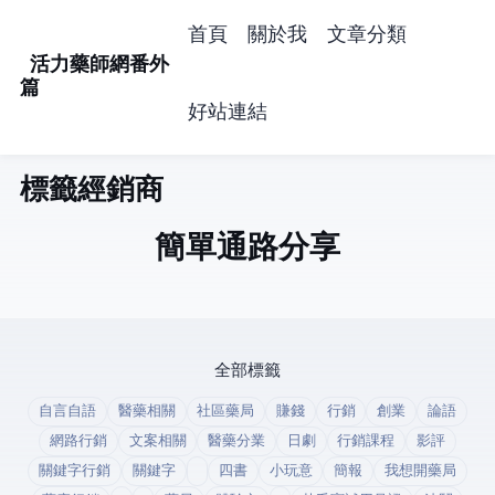
首頁
關於我
文章分類
活力藥師網番外
篇
好站連結
標籤: 經銷商 (1)
簡單通路分享
全部標籤
自言自語
醫藥相關
社區藥局
賺錢
行銷
創業
論語
網路行銷
文案相關
醫藥分業
日劇
行銷課程
影評
關鍵字行銷
關鍵字
四書
小玩意
簡報
我想開藥局