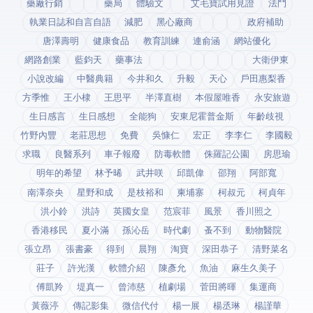
藥廠行銷
藥局
體驗文
艾毛寶試用見證
法鬥
執業日誌和自言自語
減肥
黑心廠商
政府補助
唐澤壽明
健康食品
教育訓練
連俞涵
網站優化
網路創業
藍鈞天
藥事法
大衛伊東
小說改編
中醫典籍
今井和久
升毅
天心
戶田惠梨香
方季惟
王小棣
王思平
半澤直樹
本假屋唯香
永安旅遊
生日感言
生日感想
全能狗
安東尼霍普金斯
年齡歧視
竹野內豐
老莊思想
免費
吳慷仁
宏正
李李仁
李國毅
求職
良醫系列
車子報廢
防毒軟體
侏羅記公園
房思瑜
明年的希望
林予晞
武井咲
邱凱偉
邵翔
阿部寬
南澤奈央
星野和成
是枝裕和
柬埔寨
柯叔元
柯貞年
洪小鈴
洪詩
英國女皇
范宸菲
風景
香川照之
香港移民
夏小滿
孫沁岳
時代劇
蚤不到
動物醫院
張立昂
張書豪
得到app
晨翔
淘寶
深田恭子
清野菜名
莊子
許光漢
軟體介紹
陳彥允
魚油
麻生久美子
傅凱羚
堤真一
曾沛慈
植劇場
菅田將暉
集運商
黃薇渟
傳記影集
微信代付
楊一展
楊丞琳
楊謹華