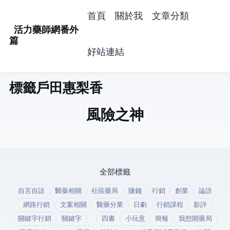
首頁
關於我
文章分類
活力藥師網番外
篇
好站連結
標籤: 戶田惠梨香 (1)
風險之神
全部標籤
自言自語
醫藥相關
社區藥局
賺錢
行銷
創業
論語
網路行銷
文案相關
醫藥分業
日劇
行銷課程
影評
關鍵字行銷
關鍵字
四書
小玩意
簡報
我想開藥局