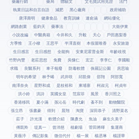
藥廠行銷
藥局
體驗文
艾毛寶試用見證
法鬥
執業日誌和自言自語
減肥
黑心廠商
政府補助
唐澤壽明
健康食品
教育訓練
連俞涵
網站優化
網路創業
藍鈞天
藥事法
大衛伊東
小說改編
中醫典籍
今井和久
升毅
天心
戶田惠梨香
方季惟
王小棣
王思平
半澤直樹
本假屋唯香
永安旅遊
生日感言
生日感想
全能狗
安東尼霍普金斯
年齡歧視
竹野內豐
老莊思想
免費
吳慷仁
宏正
李李仁
李國毅
求職
良醫系列
車子報廢
防毒軟體
侏羅記公園
房思瑜
明年的希望
林予晞
武井咲
邱凱偉
邵翔
阿部寬
南澤奈央
星野和成
是枝裕和
柬埔寨
柯叔元
柯貞年
洪小鈴
洪詩
英國女皇
范宸菲
風景
香川照之
香港移民
夏小滿
孫沁岳
時代劇
蚤不到
動物醫院
張立昂
張書豪
得到app
晨翔
淘寶
深田恭子
清野菜名
莊子
許光漢
軟體介紹
陳彥允
魚油
麻生久美子
傅凱羚
堤真一
曾沛慈
植劇場
菅田將暉
集運商
黃薇渟
傳記影集
微信代付
楊一展
楊丞琳
楊謹華