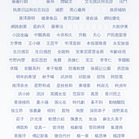
藥廠行銷
藥局
體驗文
艾毛寶試用見證
法鬥
執業日誌和自言自語
減肥
黑心廠商
政府補助
唐澤壽明
健康食品
教育訓練
連俞涵
網站優化
網路創業
藍鈞天
藥事法
大衛伊東
小說改編
中醫典籍
今井和久
升毅
天心
戶田惠梨香
方季惟
王小棣
王思平
半澤直樹
本假屋唯香
永安旅遊
生日感言
生日感想
全能狗
安東尼霍普金斯
年齡歧視
竹野內豐
老莊思想
免費
吳慷仁
宏正
李李仁
李國毅
求職
良醫系列
車子報廢
防毒軟體
侏羅記公園
房思瑜
明年的希望
林予晞
武井咲
邱凱偉
邵翔
阿部寬
南澤奈央
星野和成
是枝裕和
柬埔寨
柯叔元
柯貞年
洪小鈴
洪詩
英國女皇
范宸菲
風景
香川照之
香港移民
夏小滿
孫沁岳
時代劇
蚤不到
動物醫院
張立昂
張書豪
得到app
晨翔
淘寶
深田恭子
清野菜名
莊子
許光漢
軟體介紹
陳彥允
魚油
麻生久美子
傅凱羚
堤真一
曾沛慈
植劇場
菅田將暉
集運商
黃薇渟
傳記影集
微信代付
楊一展
楊丞琳
楊謹華