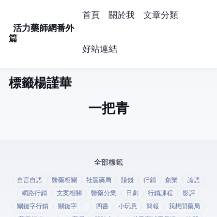
首頁
關於我
文章分類
活力藥師網番外
篇
好站連結
標籤: 楊謹華 (1)
一把青
全部標籤
自言自語
醫藥相關
社區藥局
賺錢
行銷
創業
論語
網路行銷
文案相關
醫藥分業
日劇
行銷課程
影評
關鍵字行銷
關鍵字
四書
小玩意
簡報
我想開藥局