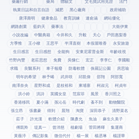
藥廠行銷
藥局
體驗文
艾毛寶試用見證
法鬥
執業日誌和自言自語
減肥
黑心廠商
政府補助
唐澤壽明
健康食品
教育訓練
連俞涵
網站優化
網路創業
藍鈞天
藥事法
大衛伊東
小說改編
中醫典籍
今井和久
升毅
天心
戶田惠梨香
方季惟
王小棣
王思平
半澤直樹
本假屋唯香
永安旅遊
生日感言
生日感想
全能狗
安東尼霍普金斯
年齡歧視
竹野內豐
老莊思想
免費
吳慷仁
宏正
李李仁
李國毅
求職
良醫系列
車子報廢
防毒軟體
侏羅記公園
房思瑜
明年的希望
林予晞
武井咲
邱凱偉
邵翔
阿部寬
南澤奈央
星野和成
是枝裕和
柬埔寨
柯叔元
柯貞年
洪小鈴
洪詩
英國女皇
范宸菲
風景
香川照之
香港移民
夏小滿
孫沁岳
時代劇
蚤不到
動物醫院
張立昂
張書豪
得到app
晨翔
淘寶
深田恭子
清野菜名
莊子
許光漢
軟體介紹
陳彥允
魚油
麻生久美子
傅凱羚
堤真一
曾沛慈
植劇場
菅田將暉
集運商
黃薇渟
傳記影集
微信代付
楊一展
楊丞琳
楊謹華