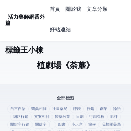
首頁
關於我
文章分類
活力藥師網番外
篇
好站連結
標籤: 王小棣 (1)
植劇場-《荼蘼》
全部標籤
自言自語
醫藥相關
社區藥局
賺錢
行銷
創業
論語
網路行銷
文案相關
醫藥分業
日劇
行銷課程
影評
關鍵字行銷
關鍵字
四書
小玩意
簡報
我想開藥局