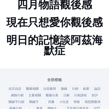
四月物語觀後感
現在只想愛你觀後感
明日的記憶-談阿茲海
默症
全部標籤
自言自語
醫藥相關
社區藥局
賺錢
行銷
創業
論語
網路行銷
文案相關
醫藥分業
日劇
行銷課程
影評
關鍵字行銷
關鍵字
四書
小玩意
簡報
我想開藥局
藥廠行銷
藥局
體驗文
艾毛寶試用見證
法鬥