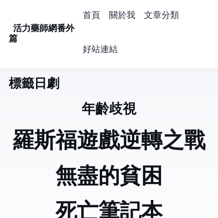
首頁
關於我
文章分類
活力藥師網番外
篇
好站連結
標籤: 日劇 (12)
年齡歧視
羅斯福遊戲(逆轉之戰)
無盡的貧困Silent Poor
死亡筆記本