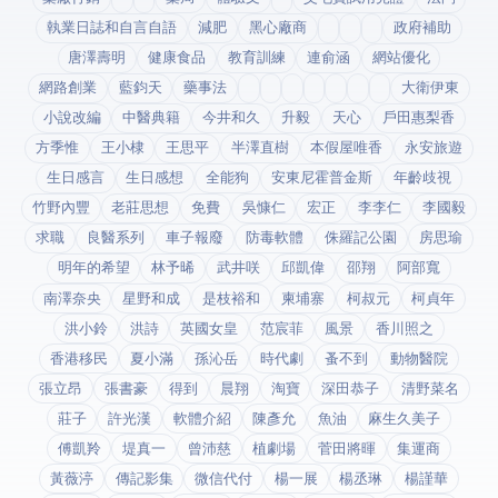
執業日誌和自言自語
減肥
黑心廠商
政府補助
唐澤壽明
健康食品
教育訓練
連俞涵
網站優化
網路創業
藍鈞天
藥事法
大衛伊東
小說改編
中醫典籍
今井和久
升毅
天心
戶田惠梨香
方季惟
王小棣
王思平
半澤直樹
本假屋唯香
永安旅遊
生日感言
生日感想
全能狗
安東尼霍普金斯
年齡歧視
竹野內豐
老莊思想
免費
吳慷仁
宏正
李李仁
李國毅
求職
良醫系列
車子報廢
防毒軟體
侏羅記公園
房思瑜
明年的希望
林予晞
武井咲
邱凱偉
邵翔
阿部寬
南澤奈央
星野和成
是枝裕和
柬埔寨
柯叔元
柯貞年
洪小鈴
洪詩
英國女皇
范宸菲
風景
香川照之
香港移民
夏小滿
孫沁岳
時代劇
蚤不到
動物醫院
張立昂
張書豪
得到app
晨翔
淘寶
深田恭子
清野菜名
莊子
許光漢
軟體介紹
陳彥允
魚油
麻生久美子
傅凱羚
堤真一
曾沛慈
植劇場
菅田將暉
集運商
黃薇渟
傳記影集
微信代付
楊一展
楊丞琳
楊謹華