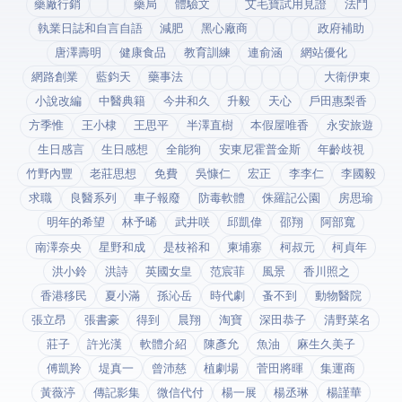
藥廠行銷
藥局
體驗文
艾毛寶試用見證
法鬥
執業日誌和自言自語
減肥
黑心廠商
政府補助
唐澤壽明
健康食品
教育訓練
連俞涵
網站優化
網路創業
藍鈞天
藥事法
大衛伊東
小說改編
中醫典籍
今井和久
升毅
天心
戶田惠梨香
方季惟
王小棣
王思平
半澤直樹
本假屋唯香
永安旅遊
生日感言
生日感想
全能狗
安東尼霍普金斯
年齡歧視
竹野內豐
老莊思想
免費
吳慷仁
宏正
李李仁
李國毅
求職
良醫系列
車子報廢
防毒軟體
侏羅記公園
房思瑜
明年的希望
林予晞
武井咲
邱凱偉
邵翔
阿部寬
南澤奈央
星野和成
是枝裕和
柬埔寨
柯叔元
柯貞年
洪小鈴
洪詩
英國女皇
范宸菲
風景
香川照之
香港移民
夏小滿
孫沁岳
時代劇
蚤不到
動物醫院
張立昂
張書豪
得到app
晨翔
淘寶
深田恭子
清野菜名
莊子
許光漢
軟體介紹
陳彥允
魚油
麻生久美子
傅凱羚
堤真一
曾沛慈
植劇場
菅田將暉
集運商
黃薇渟
傳記影集
微信代付
楊一展
楊丞琳
楊謹華