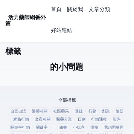
首頁
關於我
文章分類
活力藥師網番外
篇
好站連結
標籤: paypal (1)
Paypal的小問題
全部標籤
自言自語
醫藥相關
社區藥局
賺錢
行銷
創業
論語
網路行銷
文案相關
醫藥分業
日劇
行銷課程
影評
關鍵字行銷
關鍵字
四書
小玩意
簡報
我想開藥局